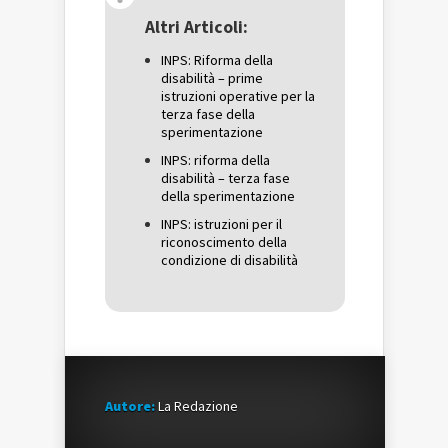
in
una
in
una
nuova
una
Altri Articoli:
nuova
finestra)
nuova
finestra)
finestra)
INPS: Riforma della
disabilità – prime
istruzioni operative per la
terza fase della
sperimentazione
INPS: riforma della
disabilità – terza fase
della sperimentazione
INPS: istruzioni per il
riconoscimento della
condizione di disabilità
Autore:
La Redazione