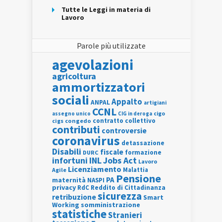
Tutte le Leggi in materia di
Lavoro
Parole più utilizzate
agevolazioni
agricoltura
ammortizzatori
sociali
Appalto
ANPAL
artigiani
CCNL
assegno unico
cigo
CIG in deroga
contratto collettivo
cigs
congedo
contributi
controversie
coronavirus
detassazione
Disabili
fiscale
formazione
DURC
INL
Jobs Act
infortuni
Lavoro
Licenziamento
Agile
Malattia
Pensione
PA
maternità
NASPI
privacy
RdC
Reddito di Cittadinanza
sicurezza
retribuzione
Smart
Working
somministrazione
statistiche
Stranieri