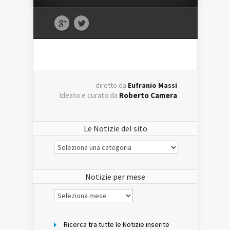
diretto da
Eufranio Massi
ideato e curato da
Roberto Camera
Le Notizie del sito
Le
Notizie
del
sito
Notizie per mese
Notizie
per
mese
Ricerca tra tutte le Notizie inserite