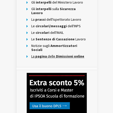
Gli
interpelli
del Ministero Lavoro
Gli
interpelli
sulla
Sicurezza
Lavoro
La
prassi
dell'Ispettorato Lavoro
Le
circolari/messaggi
dell'INPS
Le
circolari
dell'INAIL
Le
Sentenze di Cassazione
Lavoro
Notizie sugli
Ammortizzatori
Sociali
La
pagina
delle
Dimissioni online