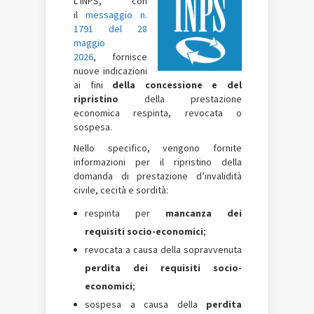
L’INPS, con
il
messaggio n.
1791 del 28
maggio
2026
, fornisce
nuove indicazioni
ai fini
della
concessione e del
ripristino
della prestazione
economica respinta, revocata o
sospesa.
Nello specifico, vengono fornite
informazioni per il ripristino della
domanda di prestazione d’invalidità
civile, cecità e sordità:
respinta per
mancanza dei
requisiti socio-economici
;
revocata a causa della sopravvenuta
perdita dei requisiti socio-
economici
;
sospesa a causa della
perdita