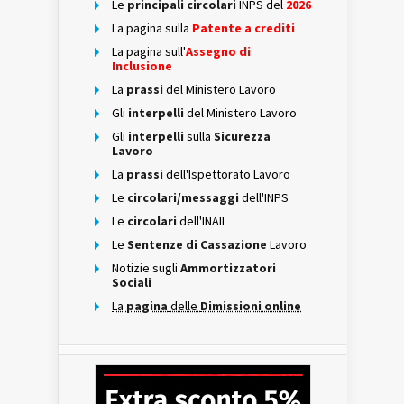
Le
principali circolari
INPS del
2026
La pagina sulla
Patente a crediti
La pagina sull'
Assegno di
Inclusione
La
prassi
del Ministero Lavoro
Gli
interpelli
del Ministero Lavoro
Gli
interpelli
sulla
Sicurezza
Lavoro
La
prassi
dell'Ispettorato Lavoro
Le
circolari/messaggi
dell'INPS
Le
circolari
dell'INAIL
Le
Sentenze di Cassazione
Lavoro
Notizie sugli
Ammortizzatori
Sociali
La
pagina
delle
Dimissioni online