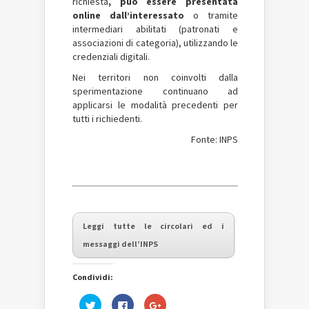
richiesta
, può essere presentata
online dall’interessato
o tramite
intermediari abilitati (patronati e
associazioni di categoria), utilizzando le
credenziali digitali.
Nei territori non coinvolti dalla
sperimentazione continuano ad
applicarsi le modalità precedenti per
tutti i richiedenti.
Fonte: INPS
Leggi tutte le circolari ed i
messaggi dell’INPS
Condividi:
Fai
Fai
Fai