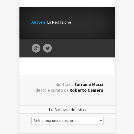
Autore:
La Redazione
diretto da
Eufranio Massi
ideato e curato da
Roberto Camera
Le Notizie del sito
Le
Notizie
del
sito