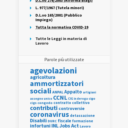
D.L.vo 276/2003 (Riforma Biagi)
L. 977/1967 (Tutela minori)
D.L.vo 165/2001 (Pubblico
Impiego)
Tutta la normativa COVID-19
Tutte le Leggi in materia di
Lavoro
Parole più utilizzate
agevolazioni
agricoltura
ammortizzatori
sociali
Appalto
ANPAL
artigiani
CCNL
assegno unico
cigo
CIG in deroga
contratto collettivo
cigs
congedo
contributi
controversie
coronavirus
detassazione
Disabili
fiscale
formazione
DURC
INL
Jobs Act
infortuni
Lavoro