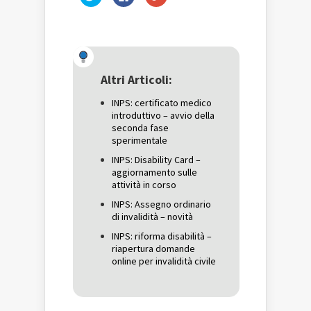
clic
clic
clic
qui
per
qui
per
condividere
per
condividere
su
condividere
su
Facebook
su
Twitter
(Si
Google+
(Si
apre
(Si
apre
in
apre
in
una
in
una
nuova
una
Altri Articoli:
nuova
finestra)
nuova
finestra)
finestra)
INPS: certificato medico
introduttivo – avvio della
seconda fase
sperimentale
INPS: Disability Card –
aggiornamento sulle
attività in corso
INPS: Assegno ordinario
di invalidità – novità
INPS: riforma disabilità –
riapertura domande
online per invalidità civile