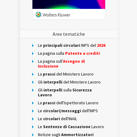
Aree tematiche
Le
principali circolari
INPS del
2026
La pagina sulla
Patente a crediti
La pagina sull'
Assegno di
Inclusione
La
prassi
del Ministero Lavoro
Gli
interpelli
del Ministero Lavoro
Gli
interpelli
sulla
Sicurezza
Lavoro
La
prassi
dell'Ispettorato Lavoro
Le
circolari/messaggi
dell'INPS
Le
circolari
dell'INAIL
Le
Sentenze di Cassazione
Lavoro
Notizie sugli
Ammortizzatori