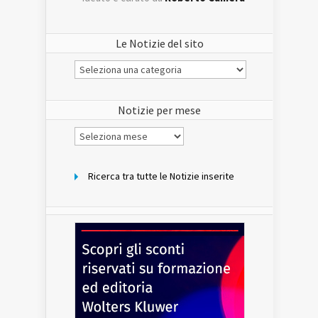
Le Notizie del sito
Le
Notizie
del
sito
Notizie per mese
Notizie
per
mese
Ricerca tra tutte le Notizie inserite