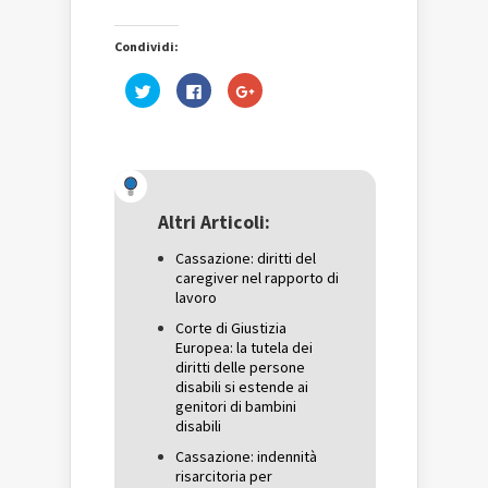
Condividi:
Fai
Fai
Fai
clic
clic
clic
qui
per
qui
per
condividere
per
condividere
su
condividere
su
Facebook
su
Twitter
(Si
Google+
(Si
apre
(Si
apre
in
apre
in
una
in
una
nuova
una
Altri Articoli:
nuova
finestra)
nuova
finestra)
finestra)
Cassazione: diritti del
caregiver nel rapporto di
lavoro
Corte di Giustizia
Europea: la tutela dei
diritti delle persone
disabili si estende ai
genitori di bambini
disabili
Cassazione: indennità
risarcitoria per