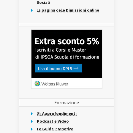
Sociali
La
pagina
delle
Dimissioni online
Formazione
Gli
Approfondimenti
Podcast
e
Video
Le Guide
interattive