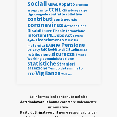
sociali
Appalto
ANPAL
artigiani
CCNL
assegno unico
cigo
CIG in deroga
contratto collettivo
cigs
congedo
contributi
controversie
coronavirus
detassazione
Disabili
fiscale
formazione
DURC
INL
Jobs Act
infortuni
Lavoro
Licenziamento
Agile
Malattia
Pensione
PA
maternità
NASPI
privacy
RdC
Reddito di Cittadinanza
sicurezza
retribuzione
Smart
Working
somministrazione
statistiche
Stranieri
tassazione
Tempo determinato
Vigilanza
TFR
Welfare
Le informazioni contenute nel sito
dottrinalavoro.it
hanno carattere unicamente
informativo.
Il sito
dottrinalavoro.it
non è responsabile per