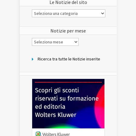
Le Notizie del sito
Le
Notizie
del
sito
Notizie per mese
Notizie
per
mese
Ricerca tra tutte le Notizie inserite