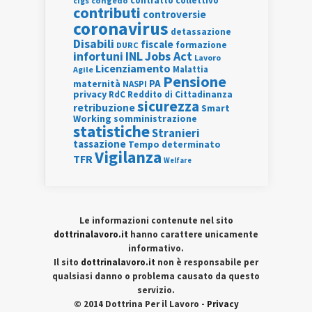
contratto collettivo
cigs
congedo
contributi
controversie
coronavirus
detassazione
Disabili
fiscale
formazione
DURC
INL
Jobs Act
infortuni
Lavoro
Licenziamento
Agile
Malattia
Pensione
PA
maternità
NASPI
privacy
RdC
Reddito di Cittadinanza
sicurezza
retribuzione
Smart
Working
somministrazione
statistiche
Stranieri
tassazione
Tempo determinato
Vigilanza
TFR
Welfare
Le informazioni contenute nel sito
dottrinalavoro.it
hanno carattere unicamente
informativo.
Il sito
dottrinalavoro.it
non è responsabile per
qualsiasi danno o problema causato da questo
servizio.
© 2014 Dottrina Per il Lavoro -
Privacy