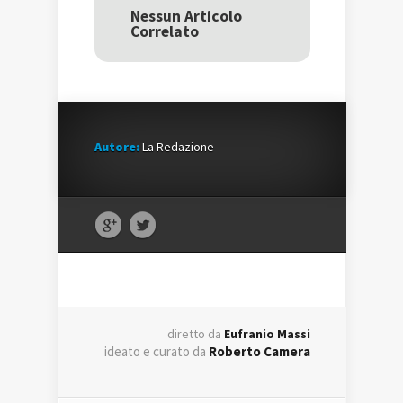
in
una
in
una
nuova
una
Nessun Articolo
nuova
finestra)
nuova
Correlato
finestra)
finestra)
Autore:
La Redazione
diretto da
Eufranio Massi
ideato e curato da
Roberto Camera