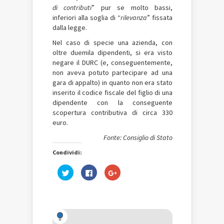
di contributi
” pur se molto bassi,
inferiori alla soglia di “
rilevanza
” fissata
dalla legge.
Nel caso di specie una azienda, con
oltre duemila dipendenti, si era visto
negare il DURC (e, conseguentemente,
non aveva potuto partecipare ad una
gara di appalto) in quanto non era stato
inserito il codice fiscale del figlio di una
dipendente con la conseguente
scopertura contributiva di circa 330
euro.
Fonte: Consiglio di Stato
Condividi:
Fai
Fai
Fai
clic
clic
clic
qui
per
qui
per
condividere
per
condividere
su
condividere
su
Facebook
su
Twitter
(Si
Google+
(Si
apre
(Si
apre
in
apre