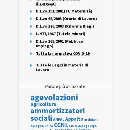
Sicurezza)
D.L.vo 151/2001(TU Maternità)
D.L.vo 66/2003 (Orario di Lavoro)
D.L.vo 276/2003 (Riforma Biagi)
L. 977/1967 (Tutela minori)
D.L.vo 165/2001 (Pubblico
Impiego)
Tutta la normativa COVID-19
Tutte le Leggi in materia di
Lavoro
Parole più utilizzate
agevolazioni
agricoltura
ammortizzatori
sociali
Appalto
ANPAL
artigiani
CCNL
assegno unico
cigo
CIG in deroga