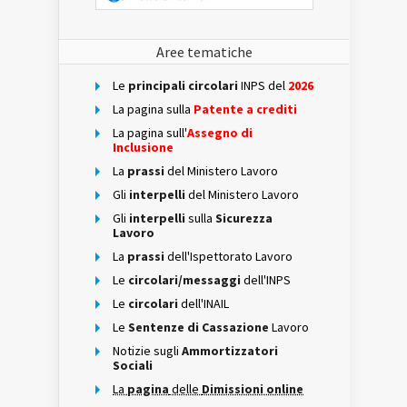
Aree tematiche
Le
principali circolari
INPS del
2026
La pagina sulla
Patente a crediti
La pagina sull'
Assegno di
Inclusione
La
prassi
del Ministero Lavoro
Gli
interpelli
del Ministero Lavoro
Gli
interpelli
sulla
Sicurezza
Lavoro
La
prassi
dell'Ispettorato Lavoro
Le
circolari/messaggi
dell'INPS
Le
circolari
dell'INAIL
Le
Sentenze di Cassazione
Lavoro
Notizie sugli
Ammortizzatori
Sociali
La
pagina
delle
Dimissioni online