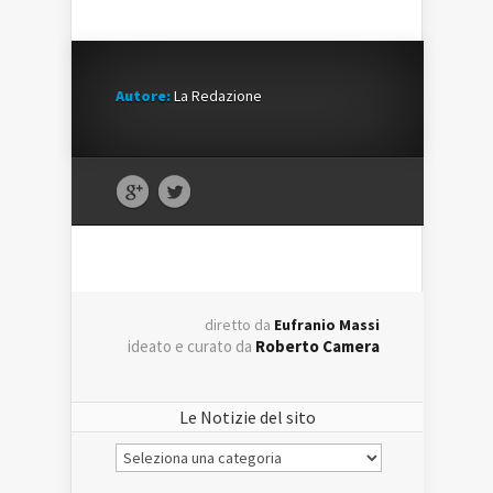
Autore:
La Redazione
diretto da
Eufranio Massi
ideato e curato da
Roberto Camera
Le Notizie del sito
Le
Notizie
del