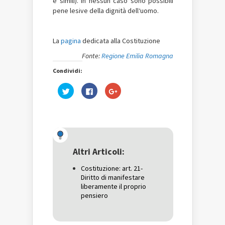
e simili). In nessun caso sono possibili
pene lesive della dignità dell‘uomo.
La
pagina
dedicata alla Costituzione
Fonte:
Regione Emilia Romagna
Condividi:
Fai
Fai
Fai
clic
clic
clic
qui
per
qui
per
condividere
per
condividere
su
condividere
su
Facebook
su
Twitter
(Si
Google+
(Si
apre
(Si
apre
in
apre
in
una
in
una
nuova
una
Altri Articoli:
nuova
finestra)
nuova
finestra)
finestra)
Costituzione: art. 21-
Diritto di manifestare
liberamente il proprio
pensiero