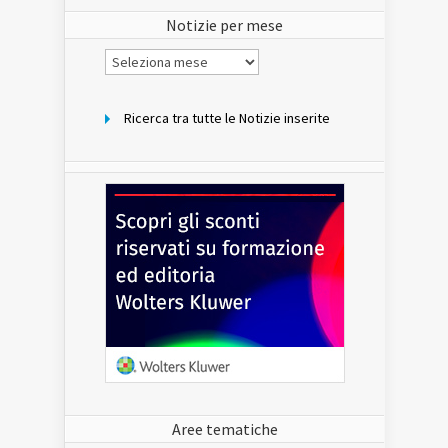
sito
Notizie per mese
Notizie
per
mese
Ricerca tra tutte le Notizie inserite
Aree tematiche