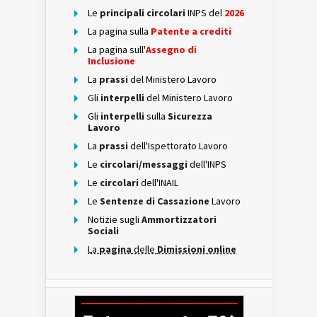
Le
principali circolari
INPS del
2026
La pagina sulla
Patente a crediti
La pagina sull'
Assegno di
Inclusione
La
prassi
del Ministero Lavoro
Gli
interpelli
del Ministero Lavoro
Gli
interpelli
sulla
Sicurezza
Lavoro
La
prassi
dell'Ispettorato Lavoro
Le
circolari/messaggi
dell'INPS
Le
circolari
dell'INAIL
Le
Sentenze di Cassazione
Lavoro
Notizie sugli
Ammortizzatori
Sociali
La
pagina
delle
Dimissioni online