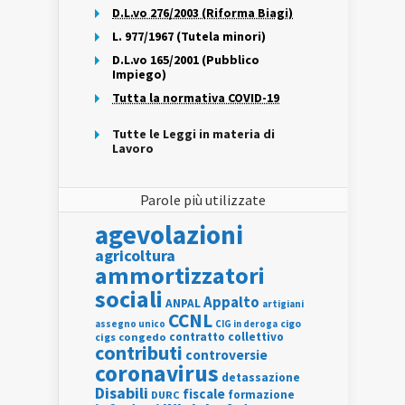
D.L.vo 276/2003 (Riforma Biagi)
L. 977/1967 (Tutela minori)
D.L.vo 165/2001 (Pubblico
Impiego)
Tutta la normativa COVID-19
Tutte le Leggi in materia di
Lavoro
Parole più utilizzate
agevolazioni
agricoltura
ammortizzatori
sociali
Appalto
ANPAL
artigiani
CCNL
assegno unico
cigo
CIG in deroga
contratto collettivo
cigs
congedo
contributi
controversie
coronavirus
detassazione
Disabili
fiscale
formazione
DURC