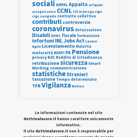
sociali
Appalto
ANPAL
artigiani
CCNL
assegno unico
cigo
CIG in deroga
contratto collettivo
cigs
congedo
contributi
controversie
coronavirus
detassazione
Disabili
fiscale
formazione
DURC
INL
Jobs Act
infortuni
Lavoro
Licenziamento
Agile
Malattia
Pensione
PA
maternità
NASPI
privacy
RdC
Reddito di Cittadinanza
sicurezza
retribuzione
Smart
Working
somministrazione
statistiche
Stranieri
tassazione
Tempo determinato
Vigilanza
TFR
Welfare
Le informazioni contenute nel sito
dottrinalavoro.it
hanno carattere unicamente
informativo.
Il sito
dottrinalavoro.it
non è responsabile per