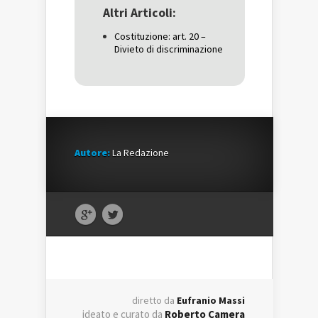
in
una
in
una
nuova
una
Altri Articoli:
nuova
finestra)
nuova
finestra)
finestra)
Costituzione: art. 20 –
Divieto di discriminazione
Autore:
La Redazione
diretto da
Eufranio Massi
ideato e curato da
Roberto Camera