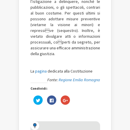
l’istigazione a delinquere, nonché le
pubblicazioni, o gli spettacoli, contrari
al buon costume. Per questi ultimi si
possono adottare misure preventive
(vietarne la visione ai minori) e
repressive (sequestro). Inoltre, è
vietato divulgare atti o informazioni
processuali, coperti da segreto, per
assicurare una efficace amministrazione
della giustizia.
La
pagina
dedicata alla Costituzione
Fonte:
Regione Emilia Romagna
Condividi:
Fai
Fai
Fai
clic
clic
clic
qui
per
qui
per
condividere
per
condividere
su
condividere
su
Facebook
su
Twitter
(Si
Google+
(Si
apre
(Si
apre
in
apre