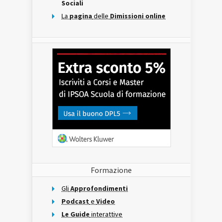
Sociali
La
pagina
delle
Dimissioni online
Formazione
Gli
Approfondimenti
Podcast
e
Video
Le Guide
interattive