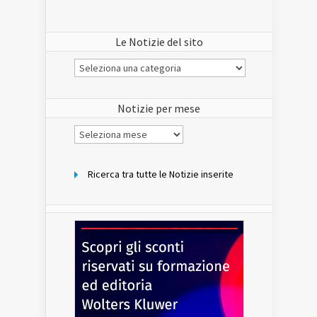
Le Notizie del sito
Le
Notizie
del
sito
Notizie per mese
Notizie
per
mese
Ricerca tra tutte le Notizie inserite