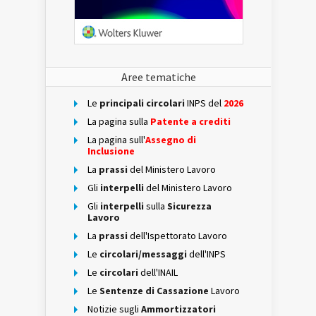
Aree tematiche
Le
principali circolari
INPS del
2026
La pagina sulla
Patente a crediti
La pagina sull'
Assegno di
Inclusione
La
prassi
del Ministero Lavoro
Gli
interpelli
del Ministero Lavoro
Gli
interpelli
sulla
Sicurezza
Lavoro
La
prassi
dell'Ispettorato Lavoro
Le
circolari/messaggi
dell'INPS
Le
circolari
dell'INAIL
Le
Sentenze di Cassazione
Lavoro
Notizie sugli
Ammortizzatori