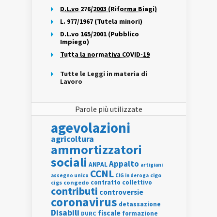
D.L.vo 276/2003 (Riforma Biagi)
L. 977/1967 (Tutela minori)
D.L.vo 165/2001 (Pubblico
Impiego)
Tutta la normativa COVID-19
Tutte le Leggi in materia di
Lavoro
Parole più utilizzate
agevolazioni
agricoltura
ammortizzatori
sociali
Appalto
ANPAL
artigiani
CCNL
assegno unico
cigo
CIG in deroga
contratto collettivo
cigs
congedo
contributi
controversie
coronavirus
detassazione
Disabili
fiscale
formazione
DURC