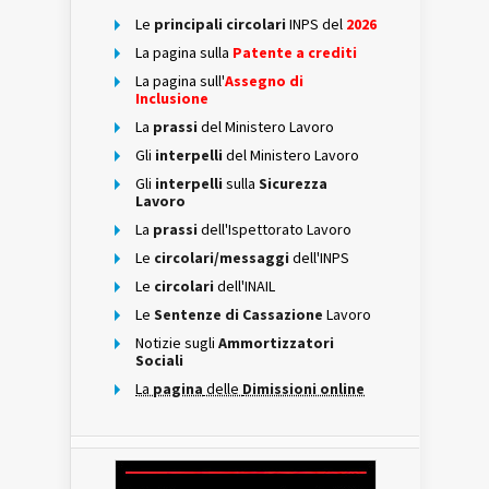
Le
principali circolari
INPS del
2026
La pagina sulla
Patente a crediti
La pagina sull'
Assegno di
Inclusione
La
prassi
del Ministero Lavoro
Gli
interpelli
del Ministero Lavoro
Gli
interpelli
sulla
Sicurezza
Lavoro
La
prassi
dell'Ispettorato Lavoro
Le
circolari/messaggi
dell'INPS
Le
circolari
dell'INAIL
Le
Sentenze di Cassazione
Lavoro
Notizie sugli
Ammortizzatori
Sociali
La
pagina
delle
Dimissioni online