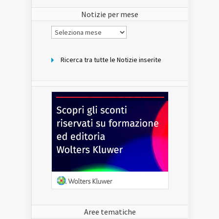
sito
Notizie per mese
Notizie
per
mese
Ricerca tra tutte le Notizie inserite
Aree tematiche