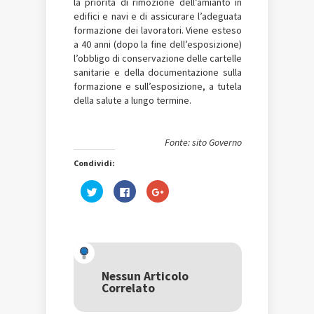
la priorità di rimozione dell’amianto in
edifici e navi e di assicurare l’adeguata
formazione dei lavoratori. Viene esteso
a 40 anni (dopo la fine dell’esposizione)
l’obbligo di conservazione delle cartelle
sanitarie e della documentazione sulla
formazione e sull’esposizione, a tutela
della salute a lungo termine.
Fonte: sito Governo
Condividi:
Fai
Fai
Fai
clic
clic
clic
qui
per
qui
per
condividere
per
condividere
su
condividere
su
Facebook
su
Twitter
(Si
Google+
(Si
apre
(Si
apre
in
apre
in
una
in
una
nuova
una
Nessun Articolo
nuova
finestra)
nuova
Correlato
finestra)
finestra)