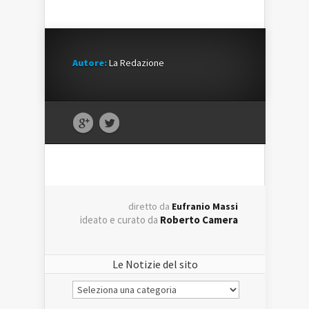
Autore:
La Redazione
diretto da
Eufranio Massi
ideato e curato da
Roberto Camera
Le Notizie del sito
Le
Notizie
del