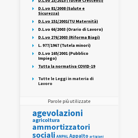
D.L.vo 23/2015 (Tutele Crescenti)
D.L.vo 81/2008 (Salute e
Sicurezza)
D.L.vo 151/2001(TU Maternità)
D.L.vo 66/2003 (Orario di Lavoro)
D.L.vo 276/2003 (Riforma Biagi)
L. 977/1967 (Tutela minori)
D.L.vo 165/2001 (Pubblico
Impiego)
Tutta la normativa COVID-19
Tutte le Leggi in materia di
Lavoro
Parole più utilizzate
agevolazioni
agricoltura
ammortizzatori
sociali
Appalto
ANPAL
artigiani