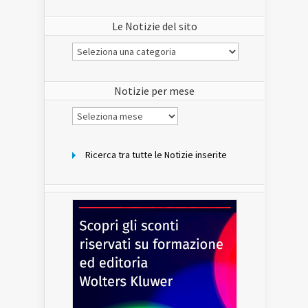
Le Notizie del sito
Le
Notizie
del
sito
Notizie per mese
Notizie
per
mese
Ricerca tra tutte le Notizie inserite