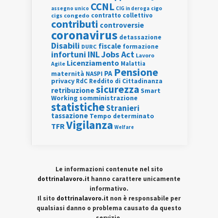
CCNL
assegno unico
cigo
CIG in deroga
contratto collettivo
cigs
congedo
contributi
controversie
coronavirus
detassazione
Disabili
fiscale
formazione
DURC
INL
Jobs Act
infortuni
Lavoro
Licenziamento
Agile
Malattia
Pensione
PA
maternità
NASPI
privacy
RdC
Reddito di Cittadinanza
sicurezza
retribuzione
Smart
Working
somministrazione
statistiche
Stranieri
tassazione
Tempo determinato
Vigilanza
TFR
Welfare
Le informazioni contenute nel sito
dottrinalavoro.it
hanno carattere unicamente
informativo.
Il sito
dottrinalavoro.it
non è responsabile per
qualsiasi danno o problema causato da questo
servizio.