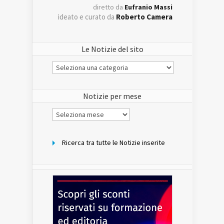
diretto da
Eufranio Massi
ideato e curato da
Roberto Camera
Le Notizie del sito
Le
Notizie
del
sito
Notizie per mese
Notizie
per
mese
Ricerca tra tutte le Notizie inserite