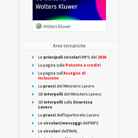
Aree tematiche
Le
principali circolari
INPS del
2026
La pagina sulla
Patente a crediti
La pagina sull'
Assegno di
Inclusione
La
prassi
del Ministero Lavoro
Gli
interpelli
del Ministero Lavoro
Gli
interpelli
sulla
Sicurezza
Lavoro
La
prassi
dell'Ispettorato Lavoro
Le
circolari/messaggi
dell'INPS
Le
circolari
dell'INAIL