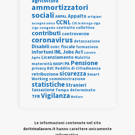
agricoltura
ammortizzatori
sociali
Appalto
ANPAL
artigiani
CCNL
assegno unico
cigo
CIG in deroga
contratto collettivo
cigs
congedo
contributi
controversie
coronavirus
detassazione
Disabili
fiscale
formazione
DURC
INL
Jobs Act
infortuni
Lavoro
Licenziamento
Agile
Malattia
Pensione
PA
maternità
NASPI
privacy
RdC
Reddito di Cittadinanza
sicurezza
retribuzione
Smart
Working
somministrazione
statistiche
Stranieri
tassazione
Tempo determinato
Vigilanza
TFR
Welfare
Le informazioni contenute nel sito
dottrinalavoro.it
hanno carattere unicamente
informativo.