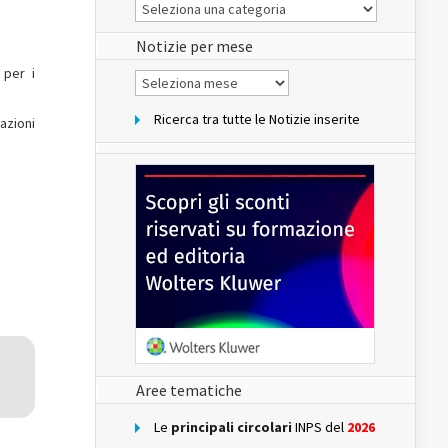
Le
Notizie
del
sito
Notizie per mese
 per i
Notizie
per
mese
Ricerca tra tutte le Notizie inserite
azioni
Aree tematiche
Le
principali circolari
INPS del
2026