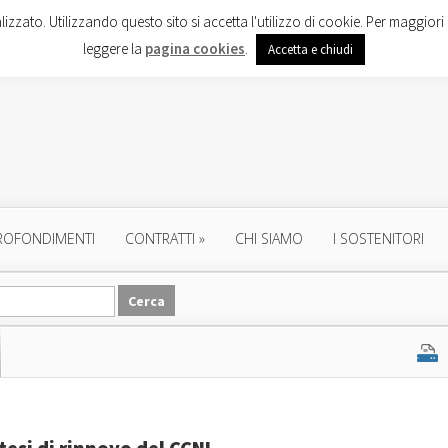
lizzato. Utilizzando questo sito si accetta l'utilizzo di cookie. Per maggiori 
leggere la
pagina cookies
.
Accetta e chiudi
ROFONDIMENTI
CONTRATTI
»
CHI SIAMO
I SOSTENITORI
tesi di rinnovo del CCNL