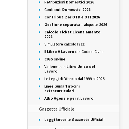
Retribuzioni
Domestici 2026
Contributi
Domestici 2026
Contributi
per
OTD e OTI 2026
Gestione separata
– aliquote
2026
Calcolo Ticket Licenziamento
2026
Simulatore calcolo
ISEE
Il
Libro V Lavoro
del Codice Civile
CIGS
on-line
Vademecum
Libro Unico del
Lavoro
Le Leggi di Bilancio dal 1999 al 2026
Linee Guida
Tirocini
extracurriculari
Albo
Agenzie per il Lavoro
Gazzetta Ufficiale
Leggi tutte le Gazzette Ufficiali