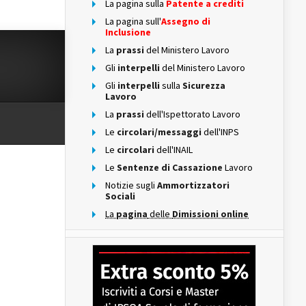
La pagina sulla
Patente a crediti
La pagina sull'
Assegno di
Inclusione
La
prassi
del Ministero Lavoro
Gli
interpelli
del Ministero Lavoro
Gli
interpelli
sulla
Sicurezza
Lavoro
La
prassi
dell'Ispettorato Lavoro
Le
circolari/messaggi
dell'INPS
Le
circolari
dell'INAIL
Le
Sentenze di Cassazione
Lavoro
Notizie sugli
Ammortizzatori
Sociali
La
pagina
delle
Dimissioni online