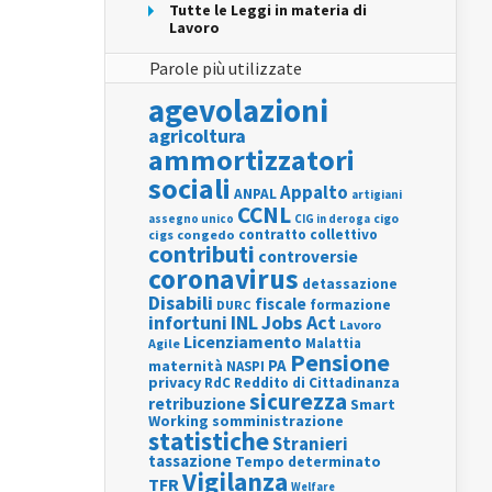
Tutte le Leggi in materia di
Lavoro
Parole più utilizzate
agevolazioni
agricoltura
ammortizzatori
sociali
Appalto
ANPAL
artigiani
CCNL
assegno unico
cigo
CIG in deroga
contratto collettivo
cigs
congedo
contributi
controversie
coronavirus
detassazione
Disabili
fiscale
formazione
DURC
INL
Jobs Act
infortuni
Lavoro
Licenziamento
Agile
Malattia
Pensione
PA
maternità
NASPI
privacy
RdC
Reddito di Cittadinanza
sicurezza
retribuzione
Smart
Working
somministrazione
statistiche
Stranieri
tassazione
Tempo determinato
Vigilanza
TFR
Welfare