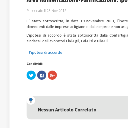
Pubblicato il 25 Nov 2013
E’ stato sottoscritta, in data 19 novembre 2013, l’ipot
dipendenti dalle imprese artigiane e dalle imprese non artig
L’ipotesi di accordo è stata sottoscritta dalla Confartigi
sindacali dei lavoratori Flai-Cgil, Fai-Cisl e Uila-Uil.
l’ipotesi di accordo
Condividi:
Fai
Fai
Fai
clic
clic
clic
qui
per
qui
per
condividere
per
condividere
su
condividere
su
Facebook
su
Twitter
(Si
Google+
(Si
apre
(Si
apre
in
apre
in
una
in
una
nuova
una
Nessun Articolo Correlato
nuova
finestra)
nuova
finestra)
finestra)