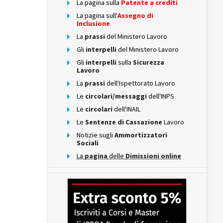
La pagina sulla
Patente a crediti
La pagina sull'
Assegno di
Inclusione
La
prassi
del Ministero Lavoro
Gli
interpelli
del Ministero Lavoro
Gli
interpelli
sulla
Sicurezza
Lavoro
La
prassi
dell'Ispettorato Lavoro
Le
circolari/messaggi
dell'INPS
Le
circolari
dell'INAIL
Le
Sentenze di Cassazione
Lavoro
Notizie sugli
Ammortizzatori
Sociali
La
pagina
delle
Dimissioni online