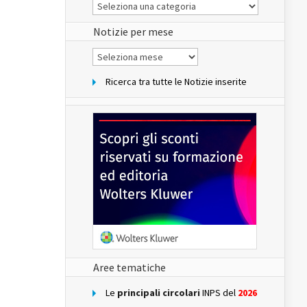
Le
Notizie
del
sito
Notizie per mese
Notizie
per
mese
Ricerca tra tutte le Notizie inserite
Aree tematiche
Le
principali circolari
INPS del
2026