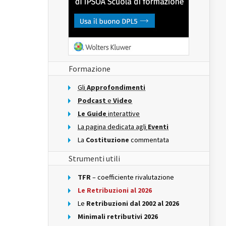
Formazione
Gli
Approfondimenti
Podcast
e
Video
Le Guide
interattive
La pagina dedicata agli
Eventi
La
Costituzione
commentata
Strumenti utili
TFR
– coefficiente rivalutazione
Le Retribuzioni al 2026
Le
Retribuzioni dal 2002 al 2026
Minimali retributivi 2026