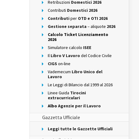
Retribuzioni
Domestici 2026
Contributi
Domestici 2026
Contributi
per
OTD e OTI 2026
Gestione separata
– aliquote
2026
Calcolo Ticket Licenziamento
2026
Simulatore calcolo
ISEE
Il
Libro V Lavoro
del Codice Civile
CIGS
on-line
Vademecum
Libro Unico del
Lavoro
Le Leggi di Bilancio dal 1999 al 2026
Linee Guida
Tirocini
extracurriculari
Albo
Agenzie per il Lavoro
Gazzetta Ufficiale
Leggi tutte le Gazzette Ufficiali