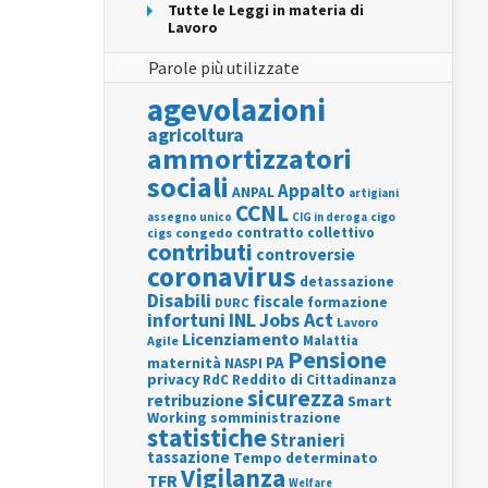
Tutte le Leggi in materia di
Lavoro
Parole più utilizzate
agevolazioni
agricoltura
ammortizzatori
sociali
Appalto
ANPAL
artigiani
CCNL
assegno unico
cigo
CIG in deroga
contratto collettivo
cigs
congedo
contributi
controversie
coronavirus
detassazione
Disabili
fiscale
formazione
DURC
INL
Jobs Act
infortuni
Lavoro
Licenziamento
Agile
Malattia
Pensione
PA
maternità
NASPI
privacy
RdC
Reddito di Cittadinanza
sicurezza
retribuzione
Smart
Working
somministrazione
statistiche
Stranieri
tassazione
Tempo determinato
Vigilanza
TFR
Welfare