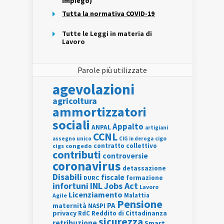
Impiego)
Tutta la normativa COVID-19
Tutte le Leggi in materia di
Lavoro
Parole più utilizzate
agevolazioni
agricoltura
ammortizzatori
sociali
Appalto
ANPAL
artigiani
CCNL
assegno unico
cigo
CIG in deroga
contratto collettivo
cigs
congedo
contributi
controversie
coronavirus
detassazione
Disabili
fiscale
formazione
DURC
INL
Jobs Act
infortuni
Lavoro
Licenziamento
Agile
Malattia
Pensione
PA
maternità
NASPI
privacy
RdC
Reddito di Cittadinanza
sicurezza
retribuzione
Smart