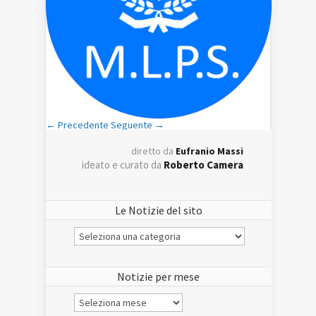
← Precedente
Seguente →
diretto da
Eufranio Massi
ideato e curato da
Roberto Camera
Le Notizie del sito
Le
Notizie
del
sito
Notizie per mese
Notizie
per