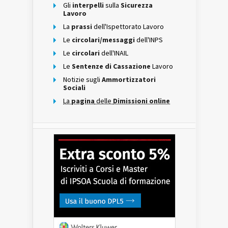
Gli
interpelli
sulla
Sicurezza
Lavoro
La
prassi
dell'Ispettorato Lavoro
Le
circolari/messaggi
dell'INPS
Le
circolari
dell'INAIL
Le
Sentenze di Cassazione
Lavoro
Notizie sugli
Ammortizzatori
Sociali
La
pagina
delle
Dimissioni online