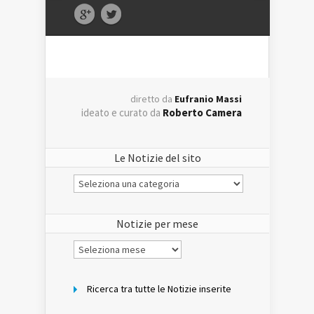
diretto da
Eufranio Massi
ideato e curato da
Roberto Camera
Le Notizie del sito
Le
Notizie
del
sito
Notizie per mese
Notizie
per
mese
Ricerca tra tutte le Notizie inserite