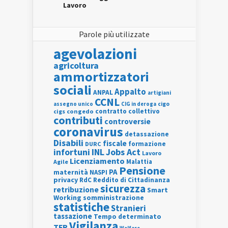
Lavoro
Parole più utilizzate
agevolazioni
agricoltura
ammortizzatori
sociali
Appalto
ANPAL
artigiani
CCNL
assegno unico
cigo
CIG in deroga
contratto collettivo
cigs
congedo
contributi
controversie
coronavirus
detassazione
Disabili
fiscale
formazione
DURC
INL
Jobs Act
infortuni
Lavoro
Licenziamento
Agile
Malattia
Pensione
PA
maternità
NASPI
privacy
RdC
Reddito di Cittadinanza
sicurezza
retribuzione
Smart
Working
somministrazione
statistiche
Stranieri
tassazione
Tempo determinato
Vigilanza
TFR