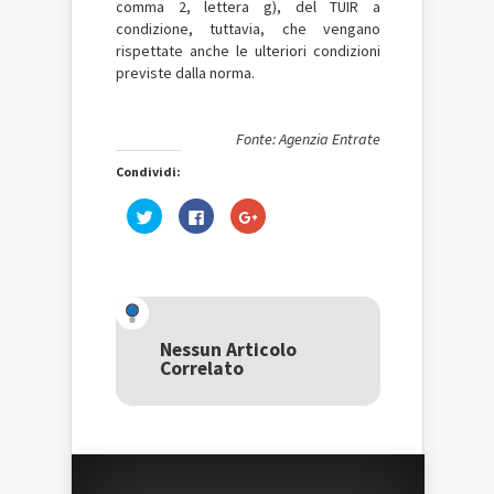
comma 2, lettera g), del TUIR a
condizione, tuttavia, che vengano
rispettate anche le ulteriori condizioni
previste dalla norma.
Fonte: Agenzia Entrate
Condividi:
Fai
Fai
Fai
clic
clic
clic
qui
per
qui
per
condividere
per
condividere
su
condividere
su
Facebook
su
Twitter
(Si
Google+
(Si
apre
(Si
apre
in
apre
in
una
in
una
nuova
una
Nessun Articolo
nuova
finestra)
nuova
Correlato
finestra)
finestra)