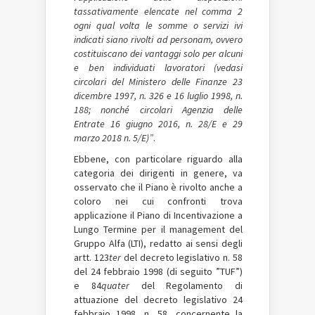
tassativamente elencate nel comma 2
ogni qual volta le somme o servizi ivi
indicati siano rivolti ad personam, ovvero
costituiscano dei vantaggi solo per alcuni
e ben individuati lavoratori (vedasi
circolari del Ministero delle Finanze 23
dicembre 1997, n. 326 e 16 luglio 1998, n.
188
;
nonché circolari Agenzia delle
Entrate 16 giugno 2016, n. 28/E e 29
marzo 2018 n. 5/E)”
.
Ebbene, con particolare riguardo alla
categoria dei dirigenti in genere, va
osservato che il Piano è rivolto anche a
coloro nei cui confronti trova
applicazione il Piano di Incentivazione a
Lungo Termine per il management del
Gruppo Alfa (LTI), redatto ai sensi degli
artt. 123­
ter
del decreto legislativo n. 58
del 24 febbraio 1998 (di seguito ”TUF”)
e 84­
quater
del Regolamento di
attuazione del decreto legislativo 24
febbraio 1998, n. 58, concernente la