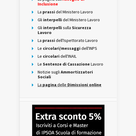
Inclusione
La
prassi
del Ministero Lavoro
Gli
interpelli
del Ministero Lavoro
Gli
interpelli
sulla
Sicurezza
Lavoro
La
prassi
dell'Ispettorato Lavoro
Le
circolari/messaggi
dell'INPS
Le
circolari
dell'INAIL
Le
Sentenze di Cassazione
Lavoro
Notizie sugli
Ammortizzatori
Sociali
La
pagina
delle
Dimissioni online