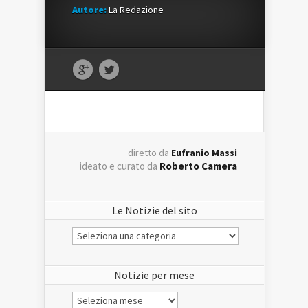
Autore:
La Redazione
diretto da
Eufranio Massi
ideato e curato da
Roberto Camera
Le Notizie del sito
Le
Notizie
del
sito
Notizie per mese
Notizie
per