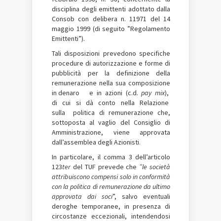
disciplina degli emittenti adottato dalla
Consob con delibera n. 11971 del 14
maggio 1999 (di seguito ”Regolamento
Emittenti”).
Tali disposizioni prevedono specifiche
procedure di autorizzazione e forme di
pubblicità per la definizione della
remunerazione nella sua composizione
in denaro e in azioni (c.d.
pay mix
),
di cui si dà conto nella Relazione
sulla politica di remunerazione che,
sottoposta al vaglio del Consiglio di
Amministrazione, viene approvata
dall’assemblea degli Azionisti.
In particolare, il comma 3 dell’articolo
123­
ter
del TUF prevede che
”le società
attribuiscono compensi solo in conformità
con la politica di remunerazione da ultimo
approvata dai soci
”, salvo eventuali
deroghe temporanee, in presenza di
circostanze eccezionali, intendendosi