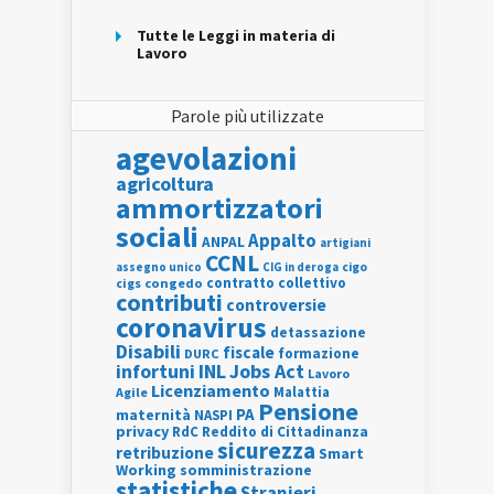
Tutte le Leggi in materia di
Lavoro
Parole più utilizzate
agevolazioni
agricoltura
ammortizzatori
sociali
Appalto
ANPAL
artigiani
CCNL
assegno unico
cigo
CIG in deroga
contratto collettivo
cigs
congedo
contributi
controversie
coronavirus
detassazione
Disabili
fiscale
formazione
DURC
INL
Jobs Act
infortuni
Lavoro
Licenziamento
Agile
Malattia
Pensione
PA
maternità
NASPI
privacy
RdC
Reddito di Cittadinanza
sicurezza
retribuzione
Smart
Working
somministrazione
statistiche
Stranieri