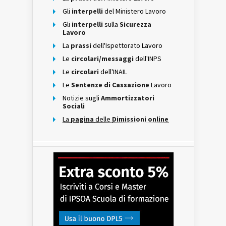
Gli
interpelli
del Ministero Lavoro
Gli
interpelli
sulla
Sicurezza
Lavoro
La
prassi
dell'Ispettorato Lavoro
Le
circolari/messaggi
dell'INPS
Le
circolari
dell'INAIL
Le
Sentenze di Cassazione
Lavoro
Notizie sugli
Ammortizzatori
Sociali
La
pagina
delle
Dimissioni online