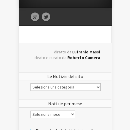
diretto da
Eufranio Massi
ideato e curato da
Roberto Camera
Le Notizie del sito
Le
Notizie
del
sito
Notizie per mese
Notizie
per
mese