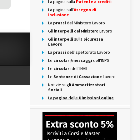
La pagina sulla
Patente a crediti
La pagina sull'
Assegno di
Inclusione
La
prassi
del Ministero Lavoro
Gli
interpelli
del Ministero Lavoro
Gli
interpelli
sulla
Sicurezza
Lavoro
La
prassi
dell'Ispettorato Lavoro
Le
circolari/messaggi
dell'INPS
Le
circolari
dell'INAIL
Le
Sentenze di Cassazione
Lavoro
Notizie sugli
Ammortizzatori
Sociali
La
pagina
delle
Dimissioni online