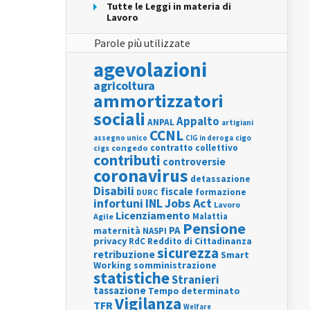
Tutte le Leggi in materia di
Lavoro
Parole più utilizzate
agevolazioni
agricoltura
ammortizzatori
sociali
Appalto
ANPAL
artigiani
CCNL
assegno unico
cigo
CIG in deroga
contratto collettivo
cigs
congedo
contributi
controversie
coronavirus
detassazione
Disabili
fiscale
formazione
DURC
INL
Jobs Act
infortuni
Lavoro
Licenziamento
Agile
Malattia
Pensione
PA
maternità
NASPI
privacy
RdC
Reddito di Cittadinanza
sicurezza
retribuzione
Smart
Working
somministrazione
statistiche
Stranieri
tassazione
Tempo determinato
Vigilanza
TFR
Welfare