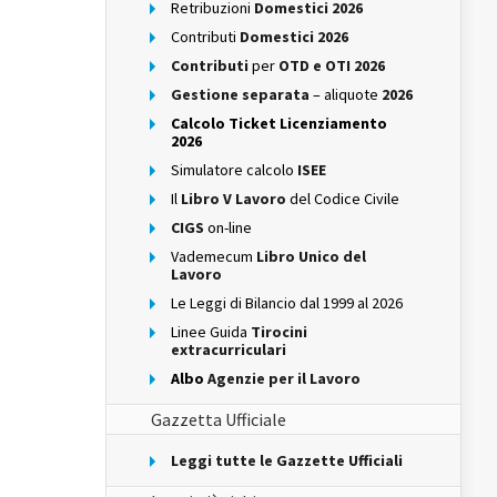
Retribuzioni
Domestici 2026
Contributi
Domestici 2026
Contributi
per
OTD e OTI 2026
Gestione separata
– aliquote
2026
Calcolo Ticket Licenziamento
2026
Simulatore calcolo
ISEE
Il
Libro V Lavoro
del Codice Civile
CIGS
on-line
Vademecum
Libro Unico del
Lavoro
Le Leggi di Bilancio dal 1999 al 2026
Linee Guida
Tirocini
extracurriculari
Albo
Agenzie per il Lavoro
Gazzetta Ufficiale
Leggi tutte le Gazzette Ufficiali