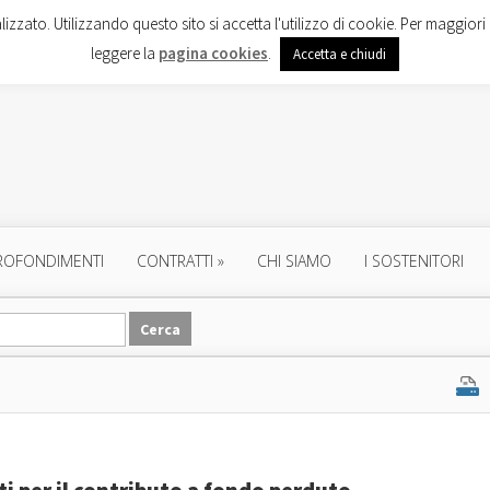
lizzato. Utilizzando questo sito si accetta l'utilizzo di cookie. Per maggiori 
leggere la
pagina cookies
.
Accetta e chiudi
ROFONDIMENTI
CONTRATTI
»
CHI SIAMO
I SOSTENITORI
i per il contributo a fondo perduto