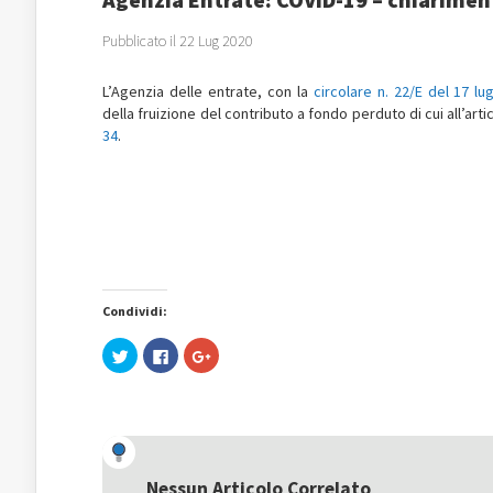
Pubblicato il 22 Lug 2020
L’Agenzia delle entrate, con la
circolare n. 22/E del 17 lu
della fruizione del contributo a fondo perduto di cui all’art
34
.
Condividi:
Fai
Fai
Fai
clic
clic
clic
qui
per
qui
per
condividere
per
condividere
su
condividere
su
Facebook
su
Twitter
(Si
Google+
(Si
apre
(Si
apre
in
apre
in
una
in
una
nuova
una
Nessun Articolo Correlato