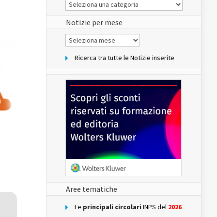
Le
Notizie
del
sito
Notizie per mese
Notizie
per
mese
Ricerca tra tutte le Notizie inserite
Aree tematiche
Le
principali circolari
INPS del
2026