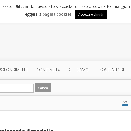
lizzato. Utilizzando questo sito si accetta l'utilizzo di cookie. Per maggiori 
leggere la
pagina cookies
.
Accetta e chiudi
ROFONDIMENTI
CONTRATTI
»
CHI SIAMO
I SOSTENITORI
ggiornato il modello