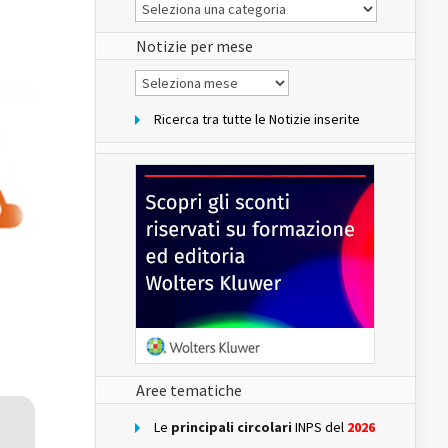
Le
Notizie
del
sito
Notizie per mese
Notizie
per
mese
Ricerca tra tutte le Notizie inserite
Aree tematiche
Le
principali circolari
INPS del
2026