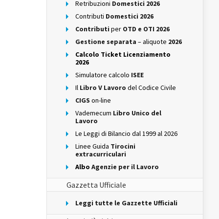
Retribuzioni
Domestici 2026
Contributi
Domestici 2026
Contributi
per
OTD e OTI 2026
Gestione separata
– aliquote
2026
Calcolo Ticket Licenziamento
2026
Simulatore calcolo
ISEE
Il
Libro V Lavoro
del Codice Civile
CIGS
on-line
Vademecum
Libro Unico del
Lavoro
Le Leggi di Bilancio dal 1999 al 2026
Linee Guida
Tirocini
extracurriculari
Albo
Agenzie per il Lavoro
Gazzetta Ufficiale
Leggi tutte le Gazzette Ufficiali