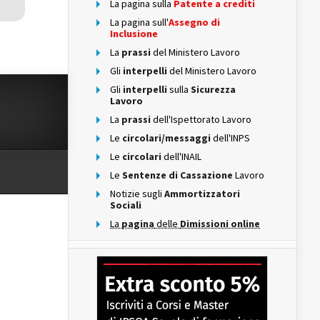
La pagina sulla
Patente a crediti
La pagina sull'
Assegno di
Inclusione
La
prassi
del Ministero Lavoro
Gli
interpelli
del Ministero Lavoro
Gli
interpelli
sulla
Sicurezza
Lavoro
La
prassi
dell'Ispettorato Lavoro
Le
circolari/messaggi
dell'INPS
Le
circolari
dell'INAIL
Le
Sentenze di Cassazione
Lavoro
Notizie sugli
Ammortizzatori
Sociali
La
pagina
delle
Dimissioni online