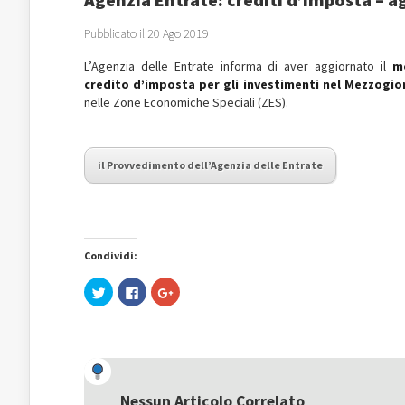
Pubblicato il 20 Ago 2019
L’Agenzia delle Entrate informa di aver aggiornato il
m
credito d’imposta per gli investimenti nel Mezzogio
nelle Zone Economiche Speciali (ZES).
il Provvedimento dell’Agenzia delle Entrate
Condividi:
Fai
Fai
Fai
clic
clic
clic
qui
per
qui
per
condividere
per
condividere
su
condividere
su
Facebook
su
Twitter
(Si
Google+
(Si
apre
(Si
apre
in
apre
in
una
in
una
nuova
una
Nessun Articolo Correlato