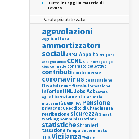
Tutte le Leggi in materia di
Lavoro
Parole più utilizzate
agevolazioni
agricoltura
ammortizzatori
sociali
Appalto
ANPAL
artigiani
CCNL
assegno unico
cigo
CIG in deroga
contratto collettivo
cigs
congedo
contributi
controversie
coronavirus
detassazione
Disabili
fiscale
formazione
DURC
INL
Jobs Act
infortuni
Lavoro
Licenziamento
Agile
Malattia
Pensione
PA
maternità
NASPI
privacy
RdC
Reddito di Cittadinanza
sicurezza
retribuzione
Smart
Working
somministrazione
statistiche
Stranieri
tassazione
Tempo determinato
Vigilanza
TFR
Welfare