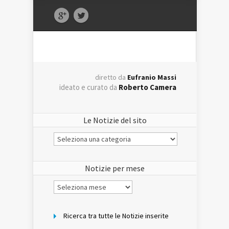
diretto da
Eufranio Massi
ideato e curato da
Roberto Camera
Le Notizie del sito
Le
Notizie
del
sito
Notizie per mese
Notizie
per
mese
Ricerca tra tutte le Notizie inserite