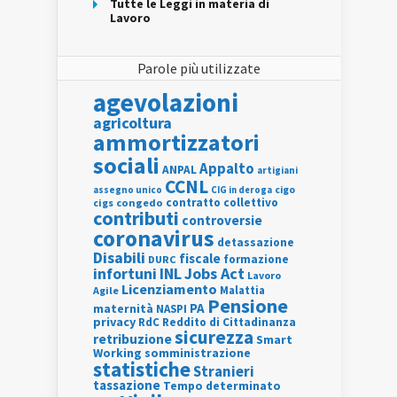
Tutte le Leggi in materia di
Lavoro
Parole più utilizzate
agevolazioni
agricoltura
ammortizzatori
sociali
Appalto
ANPAL
artigiani
CCNL
assegno unico
cigo
CIG in deroga
contratto collettivo
cigs
congedo
contributi
controversie
coronavirus
detassazione
Disabili
fiscale
formazione
DURC
INL
Jobs Act
infortuni
Lavoro
Licenziamento
Agile
Malattia
Pensione
PA
maternità
NASPI
privacy
RdC
Reddito di Cittadinanza
sicurezza
retribuzione
Smart
Working
somministrazione
statistiche
Stranieri
tassazione
Tempo determinato