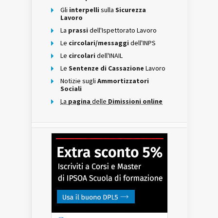
Gli
interpelli
sulla
Sicurezza
Lavoro
La
prassi
dell'Ispettorato Lavoro
Le
circolari/messaggi
dell'INPS
Le
circolari
dell'INAIL
Le
Sentenze di Cassazione
Lavoro
Notizie sugli
Ammortizzatori
Sociali
La
pagina
delle
Dimissioni online