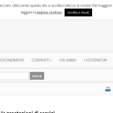
lizzato. Utilizzando questo sito si accetta l'utilizzo di cookie. Per maggiori 
leggere la
pagina cookies
.
Accetta e chiudi
ROFONDIMENTI
CONTRATTI
»
CHI SIAMO
I SOSTENITORI
le prestazioni di servizi