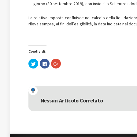
giorno (30 settembre 2019), con invio allo SdI entro i dod
La relativa imposta confluisce nel calcolo della liquidazi
rileva sempre, ai fini dell’esigibilità, la data indicata nel d
Condividi:
Fai
Fai
Fai
clic
clic
clic
qui
per
qui
per
condividere
per
condividere
su
condividere
su
Facebook
su
Twitter
(Si
Google+
(Si
apre
(Si
apre
in
apre
in
una
in
una
nuova
una
Nessun Articolo Correlato
nuova
finestra)
nuova
finestra)
finestra)