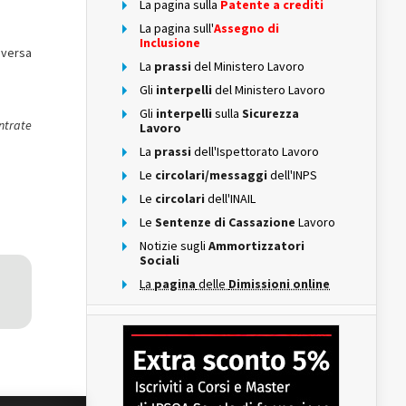
La pagina sulla
Patente a crediti
La pagina sull'
Assegno di
Inclusione
iversa
La
prassi
del Ministero Lavoro
Gli
interpelli
del Ministero Lavoro
Gli
interpelli
sulla
Sicurezza
ntrate
Lavoro
La
prassi
dell'Ispettorato Lavoro
Le
circolari/messaggi
dell'INPS
Le
circolari
dell'INAIL
Le
Sentenze di Cassazione
Lavoro
Notizie sugli
Ammortizzatori
Sociali
La
pagina
delle
Dimissioni online