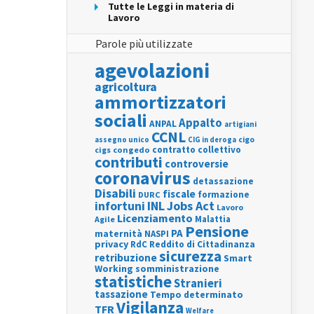
Tutte le Leggi in materia di
Lavoro
Parole più utilizzate
agevolazioni
agricoltura
ammortizzatori
sociali
Appalto
ANPAL
artigiani
CCNL
assegno unico
cigo
CIG in deroga
contratto collettivo
cigs
congedo
contributi
controversie
coronavirus
detassazione
Disabili
fiscale
formazione
DURC
INL
Jobs Act
infortuni
Lavoro
Licenziamento
Agile
Malattia
Pensione
PA
maternità
NASPI
privacy
RdC
Reddito di Cittadinanza
sicurezza
retribuzione
Smart
Working
somministrazione
statistiche
Stranieri
tassazione
Tempo determinato
Vigilanza
TFR
Welfare