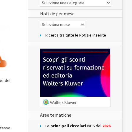
Le
Notizie
del
sito
Notizie per mese
Notizie
per
mese
Ricerca tra tutte le Notizie inserite
po del
Aree tematiche
Le
principali circolari
INPS del
2026
stesso