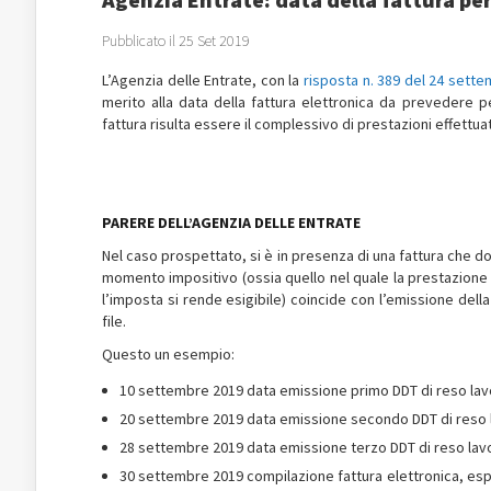
Pubblicato il 25 Set 2019
L’Agenzia delle Entrate, con la
risposta n. 389 del 24 sett
merito alla data della fattura elettronica da prevedere pe
fattura risulta essere il complessivo di prestazioni effettua
PARERE DELL’AGENZIA DELLE ENTRATE
Nel caso prospettato, si è in presenza di una fattura che d
momento impositivo (ossia quello nel quale la prestazione 
l’imposta si rende esigibile) coincide con l’emissione dell
file.
Questo un esempio:
10 settembre 2019 data emissione primo DDT di reso lav
20 settembre 2019 data emissione secondo DDT di reso 
28 settembre 2019 data emissione terzo DDT di reso lav
30 settembre 2019 compilazione fattura elettronica, espo