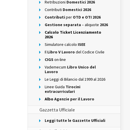
Retribuzioni
Domestici 2026
Contributi
Domestici 2026
Contributi
per
OTD e OTI 2026
Gestione separata
– aliquote
2026
Calcolo Ticket Licenziamento
2026
Simulatore calcolo
ISEE
Il
Libro V Lavoro
del Codice Civile
CIGS
on-line
Vademecum
Libro Unico del
Lavoro
Le Leggi di Bilancio dal 1999 al 2026
Linee Guida
Tirocini
extracurriculari
Albo
Agenzie per il Lavoro
Gazzetta Ufficiale
Leggi tutte le Gazzette Ufficiali