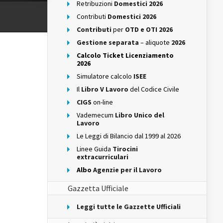
Retribuzioni
Domestici 2026
Contributi
Domestici 2026
Contributi
per
OTD e OTI 2026
Gestione separata
– aliquote
2026
Calcolo Ticket Licenziamento
2026
Simulatore calcolo
ISEE
Il
Libro V Lavoro
del Codice Civile
CIGS
on-line
Vademecum
Libro Unico del
Lavoro
Le Leggi di Bilancio dal 1999 al 2026
Linee Guida
Tirocini
extracurriculari
Albo
Agenzie per il Lavoro
Gazzetta Ufficiale
Leggi tutte le Gazzette Ufficiali