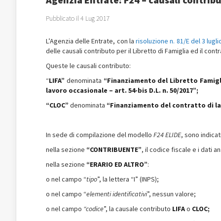
Pubblicato il 4 Lug 2017
L’Agenzia delle Entrate, con la
risoluzione n. 81/E del 3 lugl
delle causali contributo per il Libretto di Famiglia ed il con
Queste le causali contributo:
“
LIFA”
denominata
“Finanziamento del Libretto Famigli
lavoro occasionale – art. 54-bis D.L. n. 50/2017”;
“CLOC”
denominata
“Finanziamento del contratto di lavo
In sede di compilazione del modello
F24 ELIDE
, sono indicati
nella sezione
“CONTRIBUENTE”
, il codice fiscale e i dati
nella sezione
“ERARIO ED ALTRO”
:
o nel campo “
tipo
”, la lettera “I” (INPS);
o nel campo “
elementi identificativi
”, nessun valore;
o nel campo
“codice
”, la causale contributo
LIFA
o
CLOC;