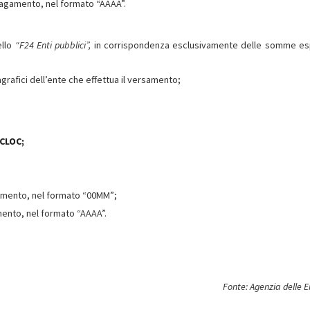
il pagamento, nel formato “AAAA”.
ello
“F24 Enti pubblici”,
in corrispondenza esclusivamente delle somme e
anagrafici dell’ente che effettua il versamento;
CLOC;
pagamento, nel formato “00MM”;
gamento, nel formato “AAAA”.
Fonte: Agenzia delle 