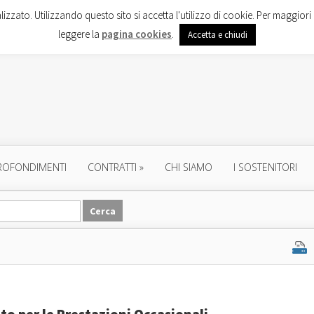
lizzato. Utilizzando questo sito si accetta l'utilizzo di cookie. Per maggiori 
leggere la
pagina cookies
.
Accetta e chiudi
ROFONDIMENTI
CONTRATTI
»
CHI SIAMO
I SOSTENITORI
to per le Prestazioni Occasionali