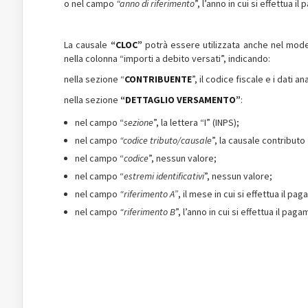
o nel campo
“anno di riferimento
”, l’anno in cui si effettua 
La causale
“CLOC”
potrà essere utilizzata anche nel mod
nella colonna “importi a debito versati”, indicando:
nella sezione “
CONTRIBUENTE
”, il codice fiscale e i dati 
nella sezione
“DETTAGLIO VERSAMENTO”
:
nel campo “
sezione
”, la lettera “I” (INPS);
nel campo
“codice tributo/causale
”, la causale contributo
nel campo “
codice
”, nessun valore;
nel campo “
estremi identificativi
”, nessun valore;
nel campo
“riferimento A”
, il mese in cui si effettua il 
nel campo
“riferimento B
”, l’anno in cui si effettua il pa