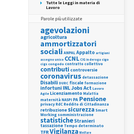
Tutte le Leggi in materia di
Lavoro
Parole più utilizzate
agevolazioni
agricoltura
ammortizzatori
sociali
Appalto
ANPAL
artigiani
CCNL
assegno unico
cigo
CIG in deroga
contratto collettivo
cigs
congedo
contributi
controversie
coronavirus
detassazione
Disabili
fiscale
formazione
DURC
INL
Jobs Act
infortuni
Lavoro
Licenziamento
Agile
Malattia
Pensione
PA
maternità
NASPI
privacy
RdC
Reddito di Cittadinanza
sicurezza
retribuzione
Smart
Working
somministrazione
statistiche
Stranieri
tassazione
Tempo determinato
Vigilanza
TFR
Welfare