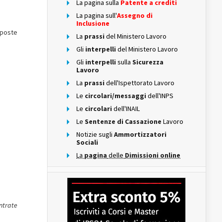
La pagina sulla
Patente a crediti
La pagina sull'
Assegno di
Inclusione
sposte
La
prassi
del Ministero Lavoro
Gli
interpelli
del Ministero Lavoro
Gli
interpelli
sulla
Sicurezza
Lavoro
La
prassi
dell'Ispettorato Lavoro
Le
circolari/messaggi
dell'INPS
Le
circolari
dell'INAIL
Le
Sentenze di Cassazione
Lavoro
Notizie sugli
Ammortizzatori
Sociali
La
pagina
delle
Dimissioni online
Entrate