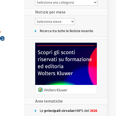
Le
Notizie
del
sito
Notizie per mese
Notizie
per
mese
Ricerca tra tutte le Notizie inserite
Aree tematiche
Le
principali circolari
INPS del
2026