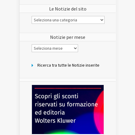
Le Notizie del sito
Le
Notizie
del
sito
Notizie per mese
Notizie
per
mese
Ricerca tra tutte le Notizie inserite