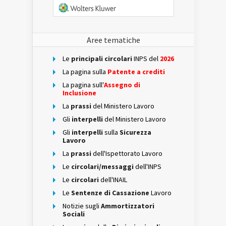
Aree tematiche
Le
principali circolari
INPS del
2026
La pagina sulla
Patente a crediti
La pagina sull'
Assegno di
Inclusione
La
prassi
del Ministero Lavoro
Gli
interpelli
del Ministero Lavoro
Gli
interpelli
sulla
Sicurezza
Lavoro
La
prassi
dell'Ispettorato Lavoro
Le
circolari/messaggi
dell'INPS
Le
circolari
dell'INAIL
Le
Sentenze di Cassazione
Lavoro
Notizie sugli
Ammortizzatori
Sociali