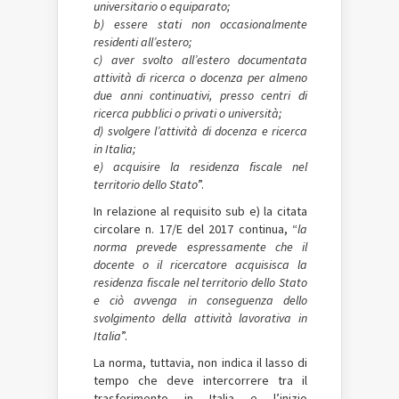
universitario o equiparato;
b) essere stati non occasionalmente
residenti all’estero;
c) aver svolto all’estero documentata
attività di ricerca o docenza per almeno
due anni continuativi, presso centri di
ricerca pubblici o privati o università;
d) svolgere l’attività di docenza e ricerca
in Italia;
e) acquisire la residenza fiscale nel
territorio dello Stato
”.
In relazione al requisito sub e) la citata
circolare n. 17/E del 2017 continua, “
la
norma prevede espressamente che il
docente o il ricercatore acquisisca la
residenza fiscale nel territorio dello Stato
e ciò avvenga in conseguenza dello
svolgimento della attività lavorativa in
Italia
”.
La norma, tuttavia, non indica il lasso di
tempo che deve intercorrere tra il
trasferimento in Italia e l’inizio