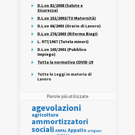
D.L.vo 81/2008 (Salute e
Sicurezza)
D.L.vo 151/2001(TU Maternità)
D.L.vo 66/2003 (Orario di Lavoro)
D.L.vo 276/2003 (Riforma Biagi)
L. 977/1967 (Tutela minori)
D.L.vo 165/2001 (Pubblico
Impiego)
Tutta la normativa COVID-19
Tutte le Leggi in materia di
Lavoro
Parole più utilizzate
agevolazioni
agricoltura
ammortizzatori
sociali
Appalto
ANPAL
artigiani