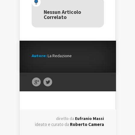
apre
in
apre
in
una
in
una
nuova
una
Nessun Articolo
nuova
finestra)
nuova
Correlato
finestra)
finestra)
Autore:
La Redazione
diretto da
Eufranio Massi
ideato e curato da
Roberto Camera