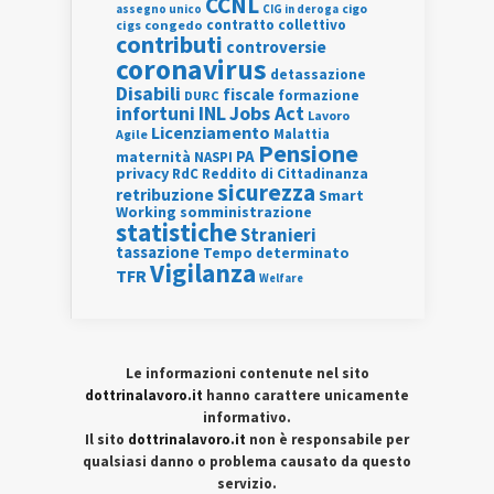
CCNL
assegno unico
cigo
CIG in deroga
contratto collettivo
cigs
congedo
contributi
controversie
coronavirus
detassazione
Disabili
fiscale
formazione
DURC
INL
Jobs Act
infortuni
Lavoro
Licenziamento
Agile
Malattia
Pensione
PA
maternità
NASPI
privacy
RdC
Reddito di Cittadinanza
sicurezza
retribuzione
Smart
Working
somministrazione
statistiche
Stranieri
tassazione
Tempo determinato
Vigilanza
TFR
Welfare
Le informazioni contenute nel sito
dottrinalavoro.it
hanno carattere unicamente
informativo.
Il sito
dottrinalavoro.it
non è responsabile per
qualsiasi danno o problema causato da questo
servizio.