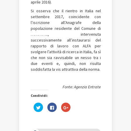
aprile 2016).
Si osserva che il rientro in Italia nel
settembre 2017, coincidente con
l’iscrizione all’Anagrafe della
popolazione residente del Comune di
………….., intervenuta
successivamente all’instaurarsi del
rapporto di lavoro con ALFA per
svolgere l’attività di ricerca in Italia, fa sì
che non sia ravvisabile un nesso tra i
due eventi e, quindi, non risulta
soddisfatta la vis attrattiva della norma.
Fonte: Agenzia Entrate
Condividi:
Fai
Fai
Fai
clic
clic
clic
qui
per
qui
per
condividere
per
condividere
su
condividere
su
Facebook
su
Twitter
(Si
Google+
(Si
apre
(Si