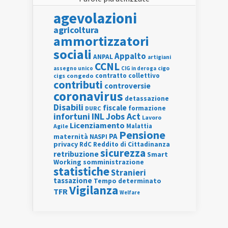
agevolazioni
agricoltura
ammortizzatori
sociali
Appalto
ANPAL
artigiani
CCNL
assegno unico
cigo
CIG in deroga
contratto collettivo
cigs
congedo
contributi
controversie
coronavirus
detassazione
Disabili
fiscale
formazione
DURC
INL
Jobs Act
infortuni
Lavoro
Licenziamento
Agile
Malattia
Pensione
PA
maternità
NASPI
privacy
RdC
Reddito di Cittadinanza
sicurezza
retribuzione
Smart
Working
somministrazione
statistiche
Stranieri
tassazione
Tempo determinato
Vigilanza
TFR
Welfare