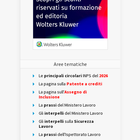
Aree tematiche
Le
principali circolari
INPS del
2026
La pagina sulla
Patente a crediti
La pagina sull'
Assegno di
Inclusione
La
prassi
del Ministero Lavoro
Gli
interpelli
del Ministero Lavoro
Gli
interpelli
sulla
Sicurezza
Lavoro
La
prassi
dell'Ispettorato Lavoro