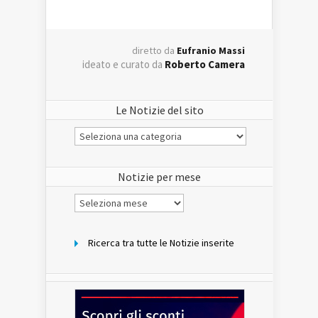
diretto da
Eufranio Massi
ideato e curato da
Roberto Camera
Le Notizie del sito
Le
Notizie
del
sito
Notizie per mese
Notizie
per
mese
Ricerca tra tutte le Notizie inserite