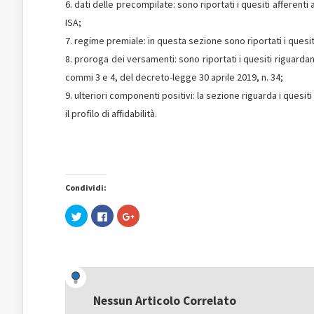
dati delle precompilate: sono riportati i quesiti afferenti 
ISA;
regime premiale: in questa sezione sono riportati i quesiti
proroga dei versamenti: sono riportati i quesiti riguardan
commi 3 e 4, del decreto-legge 30 aprile 2019, n. 34;
ulteriori componenti positivi: la sezione riguarda i quesiti 
il profilo di affidabilità.
Condividi:
Fai
Fai
Fai
clic
clic
clic
qui
per
qui
per
condividere
per
condividere
su
condividere
su
Facebook
su
Twitter
(Si
Google+
(Si
apre
(Si
apre
in
apre
in
una
in
una
nuova
una
Nessun Articolo Correlato
nuova
finestra)
nuova