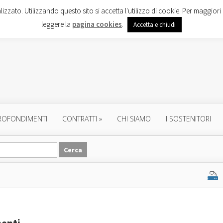
lizzato. Utilizzando questo sito si accetta l'utilizzo di cookie. Per maggiori 
leggere la
pagina cookies
.
Accetta e chiudi
ROFONDIMENTI
CONTRATTI
»
CHI SIAMO
I SOSTENITORI
menti