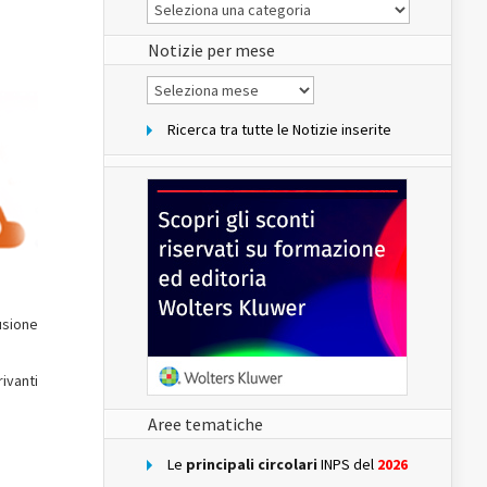
Le
Notizie
del
sito
Notizie per mese
Notizie
per
mese
Ricerca tra tutte le Notizie inserite
usione
ivanti
Aree tematiche
Le
principali circolari
INPS del
2026