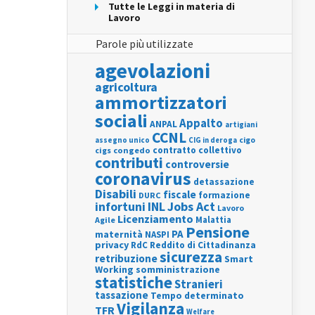
Tutte le Leggi in materia di
Lavoro
Parole più utilizzate
agevolazioni
agricoltura
ammortizzatori
sociali
Appalto
ANPAL
artigiani
CCNL
assegno unico
cigo
CIG in deroga
contratto collettivo
cigs
congedo
contributi
controversie
coronavirus
detassazione
Disabili
fiscale
formazione
DURC
INL
Jobs Act
infortuni
Lavoro
Licenziamento
Agile
Malattia
Pensione
PA
maternità
NASPI
privacy
RdC
Reddito di Cittadinanza
sicurezza
retribuzione
Smart
Working
somministrazione
statistiche
Stranieri
tassazione
Tempo determinato
Vigilanza
TFR
Welfare