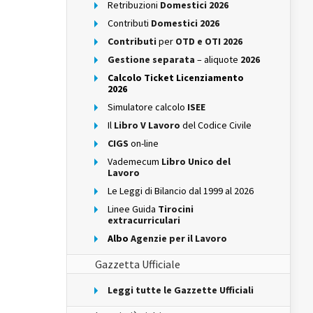
Retribuzioni
Domestici 2026
Contributi
Domestici 2026
Contributi
per
OTD e OTI 2026
Gestione separata
– aliquote
2026
Calcolo Ticket Licenziamento
2026
Simulatore calcolo
ISEE
Il
Libro V Lavoro
del Codice Civile
CIGS
on-line
Vademecum
Libro Unico del
Lavoro
Le Leggi di Bilancio dal 1999 al 2026
Linee Guida
Tirocini
extracurriculari
Albo
Agenzie per il Lavoro
Gazzetta Ufficiale
Leggi tutte le Gazzette Ufficiali