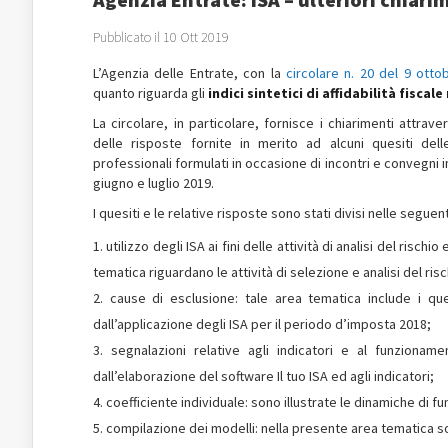
Pubblicato il 10 Ott 2019
L’Agenzia delle Entrate, con la
circolare n. 20 del 9 otto
quanto riguarda gli
indici sintetici di affidabilità fiscal
La circolare, in particolare, fornisce i chiarimenti attrav
delle risposte fornite in merito ad alcuni quesiti dell
professionali formulati in occasione di incontri e convegni in
giugno e luglio 2019.
I quesiti e le relative risposte sono stati divisi nelle seguen
utilizzo degli ISA ai fini delle attività di analisi del risch
tematica riguardano le attività di selezione e analisi del risc
cause di esclusione: tale area tematica include i ques
dall’applicazione degli ISA per il periodo d’imposta 2018;
segnalazioni relative agli indicatori e al funzionamen
dall’elaborazione del software Il tuo ISA ed agli indicatori;
coefficiente individuale: sono illustrate le dinamiche di fu
compilazione dei modelli: nella presente area tematica son