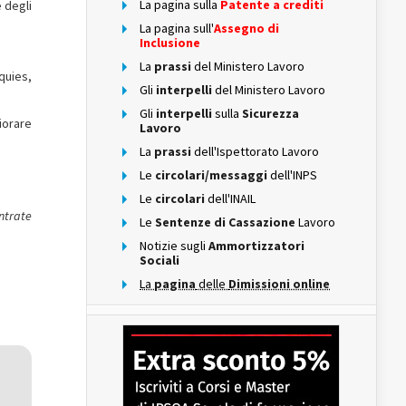
La pagina sulla
Patente a crediti
e degli
La pagina sull'
Assegno di
Inclusione
La
prassi
del Ministero Lavoro
quies,
Gli
interpelli
del Ministero Lavoro
Gli
interpelli
sulla
Sicurezza
liorare
Lavoro
La
prassi
dell'Ispettorato Lavoro
Le
circolari/messaggi
dell'INPS
Le
circolari
dell'INAIL
ntrate
Le
Sentenze di Cassazione
Lavoro
Notizie sugli
Ammortizzatori
Sociali
La
pagina
delle
Dimissioni online