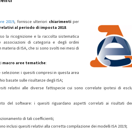
bre 2019
, fornisce ulteriori
chiarimenti
per
e relativi al periodo di imposta 2018
.
erso la ricognizione e la raccolta sistematica
e associazioni di categoria e degli ordini
 materia di ISA, che si sono svolti nei mesi di
ti
macro aree tematiche
:
io e selezione: i quesiti compresi in questa area
hio basate sulle risultanze degli ISA;
iti relativi alle diverse fattispecie cui sono correlate ipotesi di escl
to del software: i quesiti riguardano aspetti correlati ai risultati der
nzionamento di tali coefficienti;
o inclusi quesiti relativi alla corretta compilazione dei modelli ISA 2019;