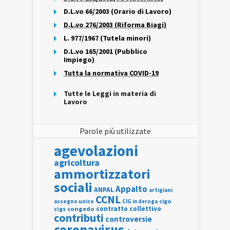
D.L.vo 66/2003 (Orario di Lavoro)
D.L.vo 276/2003 (Riforma Biagi)
L. 977/1967 (Tutela minori)
D.L.vo 165/2001 (Pubblico
Impiego)
Tutta la normativa COVID-19
Tutte le Leggi in materia di
Lavoro
Parole più utilizzate
agevolazioni
agricoltura
ammortizzatori
sociali
Appalto
ANPAL
artigiani
CCNL
assegno unico
cigo
CIG in deroga
contratto collettivo
cigs
congedo
contributi
controversie
coronavirus