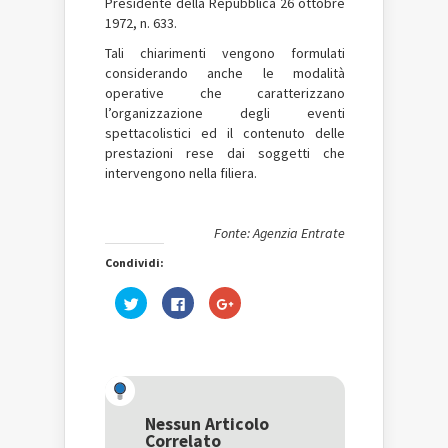
Presidente della Repubblica 26 ottobre
1972, n. 633.
Tali chiarimenti vengono formulati
considerando anche le modalità
operative che caratterizzano
l’organizzazione degli eventi
spettacolistici ed il contenuto delle
prestazioni rese dai soggetti che
intervengono nella filiera.
Fonte: Agenzia Entrate
Condividi:
Fai
Fai
Fai
clic
clic
clic
qui
per
qui
per
condividere
per
condividere
su
condividere
su
Facebook
su
Twitter
(Si
Google+
(Si
apre
(Si
apre
in
apre
in
una
in
una
nuova
una
Nessun Articolo
nuova
finestra)
nuova
Correlato
finestra)
finestra)