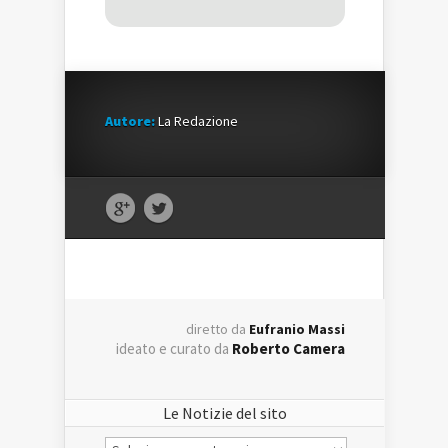
Autore:
La Redazione
diretto da
Eufranio Massi
ideato e curato da
Roberto Camera
Le Notizie del sito
Le