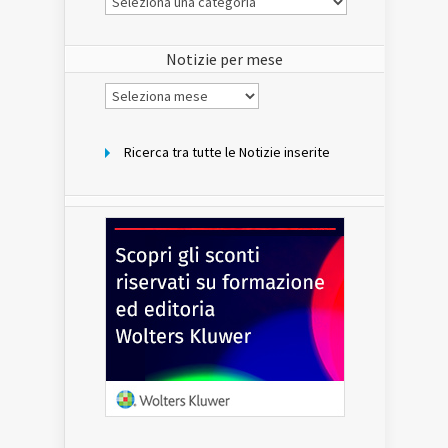
Notizie
del
sito
Notizie per mese
Notizie
per
mese
Ricerca tra tutte le Notizie inserite