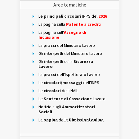
Aree tematiche
Le
principali circolari
INPS del
2026
La pagina sulla
Patente a crediti
La pagina sull'
Assegno di
Inclusione
La
prassi
del Ministero Lavoro
Gli
interpelli
del Ministero Lavoro
Gli
interpelli
sulla
Sicurezza
Lavoro
La
prassi
dell'Ispettorato Lavoro
Le
circolari/messaggi
dell'INPS
Le
circolari
dell'INAIL
Le
Sentenze di Cassazione
Lavoro
Notizie sugli
Ammortizzatori
Sociali
La
pagina
delle
Dimissioni online