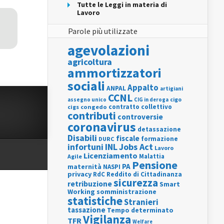
Tutte le Leggi in materia di
Lavoro
Parole più utilizzate
agevolazioni
agricoltura
ammortizzatori
sociali
Appalto
ANPAL
artigiani
CCNL
assegno unico
cigo
CIG in deroga
contratto collettivo
cigs
congedo
contributi
controversie
coronavirus
detassazione
Disabili
fiscale
formazione
DURC
INL
Jobs Act
infortuni
Lavoro
Licenziamento
Agile
Malattia
Pensione
PA
maternità
NASPI
privacy
RdC
Reddito di Cittadinanza
sicurezza
retribuzione
Smart
Working
somministrazione
statistiche
Stranieri
tassazione
Tempo determinato
Vigilanza
TFR
Welfare