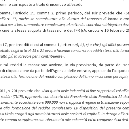
somme corrisposte a titolo di incentivo all’esodo.
 somme, l’articolo 19, comma 2, primo periodo, del Tuir prevede che «
Le
ll’art.
17, anche se commisurate alla durata del rapporto di lavoro e an
nibili per il loro ammontare complessivo, al netto dei contributi obbligatori dov
e cioè la stessa aliquota di tassazione del TFR (
cfr.
circolare 16 febbraio 20
17, per i redditi di cui al comma 1, lettere
a)
,
b)
,
c)
e
c­bis)
«
gli uffici provv
bilite negli articoli 19 e 21 ovvero facendo concorrere i redditi stessi alla for
isulta più favorevole per il contribuente
».
r tali redditi la tassazione avviene, in via provvisoria, da parte del sos
i riliquidazione da parte dell’Agenzia delle entrate, applicando l’aliquota
 stessi alla formazione del reddito complessivo dell’anno in cui sono percepiti,
011, n. 201 prevede che «
Alla quota delle indennità di fine rapporto di cui all’a
ui redditi (TUIR), approvato con decreto del Presidente della Repubblica 22 d
essivamente eccedente euro 000.000 non si applica il regime di tassazione sepa
re alla formazione del reddito complessivo. Le disposizioni del presente co
i titolo erogati agli amministratori delle società di capitali. In deroga all’art
sente comma si applicano con riferimento alle indennità ed ai compensi il cui dirit