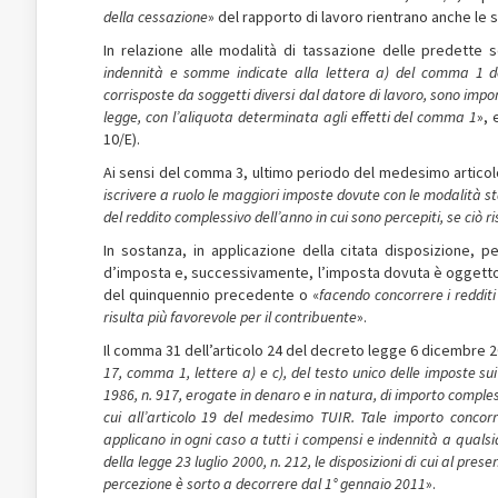
della cessazione
» del rapporto di lavoro rientrano anche le 
In relazione alle modalità di tassazione delle predette
indennità e somme indicate alla lettera a) del comma 1 de
corrisposte da soggetti diversi dal datore di lavoro, sono impo
legge, con l’aliquota determinata agli effetti del comma 1
», 
10/E).
Ai sensi del comma 3, ultimo periodo del medesimo articolo 
iscrivere a ruolo le maggiori imposte dovute con le modalità sta
del reddito complessivo dell’anno in cui sono percepiti, se ciò r
In sostanza, in applicazione della citata disposizione, pe
d’imposta e, successivamente, l’imposta dovuta è oggetto d
del quinquennio precedente o «
facendo concorrere i redditi
risulta più favorevole per il contribuente
».
Il comma 31 dell’articolo 24 del decreto legge 6 dicembre 2
17, comma 1, lettere
a) e c), del testo unico delle imposte s
1986, n. 917, erogate in denaro e in natura, di importo compl
cui all’articolo 19 del medesimo TUIR. Tale importo concor
applicano in ogni caso a tutti i compensi e indennità a qualsias
della legge 23 luglio 2000, n. 212, le disposizioni di cui al pre
percezione è sorto a decorrere dal 1° gennaio 2011
».