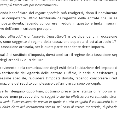
isulta più favorevole per il contribuente
».
intenda beneficiare del
regime speciale
può rivolgersi, dopo il ricevimento
, al competente Ufficio territoriale dell’Agenzia delle entrate che, in s
’imposta dovuta, facendo concorrere i redditi in questione (nella misura r
o dell’anno in cui sono percepiti.
ntivo all’esodo
” e di ”
importo transattivo
”) ai tre dipendenti, in occasione
e, sono soggette al regime della tassazione separata di cui all’articolo 17
lla tassazione ordinaria, per la quota parte eccedente detto importo.
 qualità di sostituto d’imposta, dovrà applicare il regime della tassazione s
li articoli 17 e 19 del Tuir.
l ricevimento della comunicazione degli esiti della liquidazione dell’imposta
territoriale dell’Agenzia delle entrate. L’Ufficio, in sede di assistenza, 
regime speciale, riliquiderà l’imposta dovuta, facendo concorrere i redd
ormazione del reddito complessivo dell’anno in cui sono percepiti.
 ove lo ritengano opportuno, potranno presentare istanza di rimborso ai
 disposizione prevede che «
Il soggetto che ha effettuato il versamento diret
 ha sede il concessionario presso la quale è stato eseguito il versamento ist
i dalla data del versamento stesso, nel caso di errore materiale, duplicazi