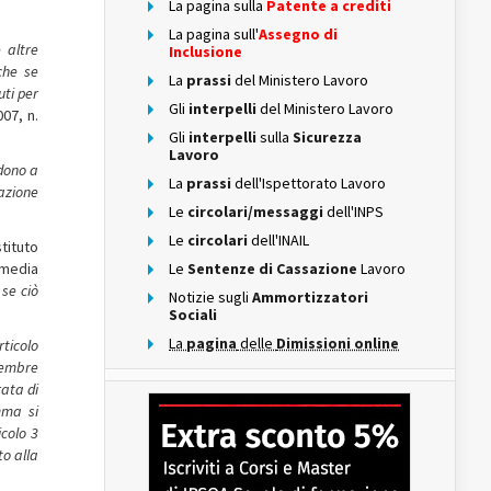
La pagina sulla
Patente a crediti
La pagina sull'
Assegno di
 altre
Inclusione
che se
La
prassi
del Ministero Lavoro
uti per
Gli
interpelli
del Ministero Lavoro
07, n.
Gli
interpelli
sulla
Sicurezza
Lavoro
edono a
La
prassi
dell'Ispettorato Lavoro
mazione
Le
circolari/messaggi
dell'INPS
Le
circolari
dell'INAIL
tituto
 media
Le
Sentenze di Cassazione
Lavoro
 se ciò
Notizie sugli
Ammortizzatori
Sociali
La
pagina
delle
Dimissioni online
rticolo
icembre
rata di
mma si
icolo 3
to alla