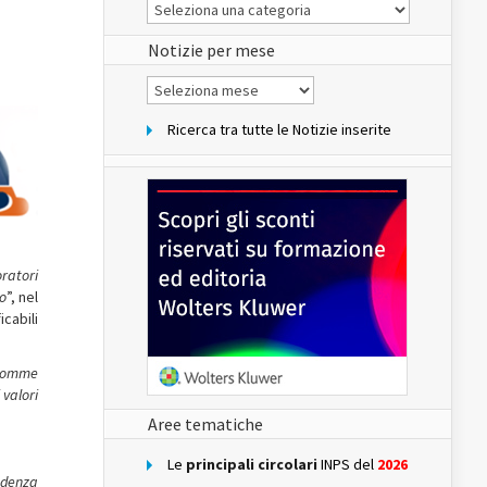
Le
Notizie
del
sito
Notizie per mese
Notizie
per
mese
Ricerca tra tutte le Notizie inserite
ratori
o
”, nel
icabili
 somme
 valori
Aree tematiche
Le
principali circolari
INPS del
2026
ndenza