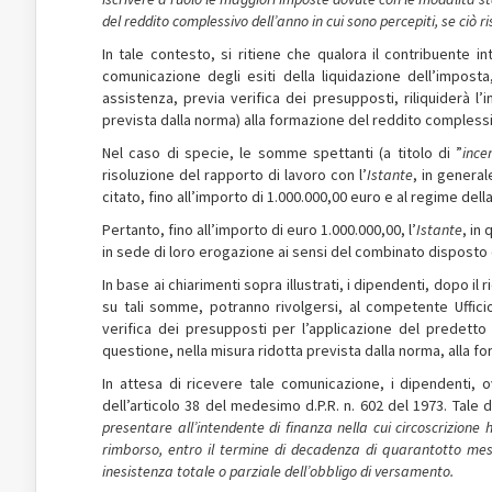
del reddito complessivo dell’anno in cui sono percepiti, se ciò r
In tale contesto, si ritiene che qualora il contribuente 
comunicazione degli esiti della liquidazione dell’imposta
assistenza, previa verifica dei presupposti, riliquiderà l
prevista dalla norma) alla formazione del reddito complessiv
Nel caso di specie, le somme spettanti (a titolo di ”
ince
risoluzione del rapporto di lavoro con l’
Istante
, in general
citato, fino all’importo di 1.000.000,00 euro e al regime de
Pertanto, fino all’importo di euro 1.000.000,00, l’
Istante
, in
in sede di loro erogazione ai sensi del combinato disposto deg
In base ai chiarimenti sopra illustrati, i dipendenti, dopo i
su tali somme, potranno rivolgersi, al competente Ufficio 
verifica dei presupposti per l’applicazione del predetto 
questione, nella misura ridotta prevista dalla norma, alla f
In attesa di ricevere tale comunicazione, i dipendenti,
dell’articolo 38 del medesimo d.P.R. n. 602 del 1973. Tale
presentare all’intendente di finanza nella cui circoscrizione
rimborso, entro il termine di decadenza di quarantotto mes
inesistenza totale o parziale dell’obbligo di versamento.