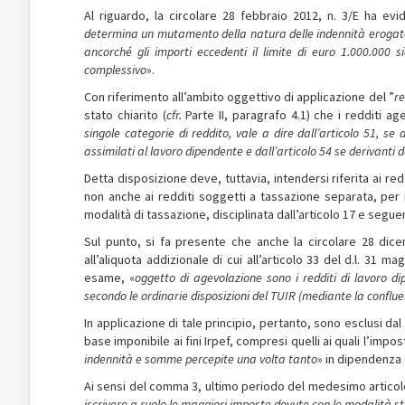
Al riguardo, la circolare 28 febbraio 2012, n. 3/E ha evi
determina un mutamento della natura delle indennità erogate. 
ancorché gli importi eccedenti il limite di euro
1.000.000 s
complessivo
».
Con riferimento all’ambito oggettivo di applicazione del ”
re
stato chiarito (
cfr.
Parte II, paragrafo 4.1) che i redditi age
singole categorie di reddito, vale a dire dall’articolo 51, se
assimilati al lavoro dipendente e dall’articolo 54 se derivanti da
Detta disposizione deve, tuttavia, intendersi riferita ai red
non anche ai redditi soggetti a tassazione separata, per i q
modalità di tassazione, disciplinata dall’articolo 17 e seguent
Sul punto, si fa presente che anche la circolare 28 dice
all’aliquota addizionale di cui all’articolo 33 del d.l. 31 m
esame, «
oggetto di agevolazione sono i redditi di lavoro d
secondo le ordinarie disposizioni del TUIR (mediante la confluen
In applicazione di tale principio, pertanto, sono esclusi d
base imponibile ai fini Irpef, compresi quelli ai quali l’impos
indennità e somme percepite una volta tanto
» in dipendenza 
Ai sensi del comma 3, ultimo periodo del medesimo articolo 
iscrivere a ruolo le maggiori imposte dovute con le modalità st