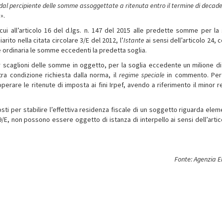
al percipiente delle somme assoggettate a ritenuta entro il termine di decad
a
».
 cui all’articolo 16 del d.lgs. n. 147 del 2015 alle predette somme per la 
rito nella citata circolare 3/E del 2012, l’
Istante
ai sensi dell’articolo 24,
ne ordinaria le somme eccedenti la predetta soglia.
 scaglioni delle somme in oggetto, per la soglia eccedente un milione di
tra condizione richiesta dalla norma, il
regime speciale
in commento. Per
perare le ritenute di imposta ai fini Irpef, avendo a riferimento il minor r
ti per stabilire l’effettiva residenza fiscale di un soggetto riguarda eleme
9/E, non possono essere oggetto di istanza di interpello ai sensi dell’artic
Fonte: Agenzia E