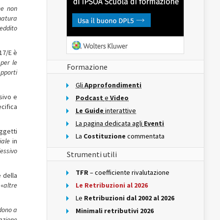
me non
 natura
eddito
 17/E è
per le
Formazione
pporti
Gli
Approfondimenti
sivo e
Podcast
e
Video
cifica
Le Guide
interattive
La pagina dedicata agli
Eventi
ggetti
La
Costituzione
commentata
iale
in
essivo
Strumenti utili
TFR
– coefficiente rivalutazione
 della
 «
altre
Le Retribuzioni al 2026
Le
Retribuzioni dal 2002 al 2026
edono a
Minimali retributivi 2026
mazione