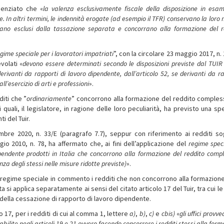
denziato che «
la valenza esclusivamente fiscale della disposizione in esa
In altri termini, le indennità erogate (ad esempio il TFR) conservano la loro
iano esclusi dalla tassazione separata e concorrano alla formazione del r
gime speciale per i lavoratori impatriati
”, con la circolare 23 maggio 2017, n.
volati «
devono essere determinati secondo le disposizioni previste dal TUIR 
 derivanti da rapporti di lavoro dipendente, dall’articolo 52, se derivanti da
ra
ll’esercizio di arti e professioni
».
diti che ”
ordinariamente
” concorrono alla formazione del reddito comples
uali, il legislatore, in ragione delle loro peculiarità, ha previsto una spe
i del Tuir.
mbre 2020, n. 33/E (paragrafo 7.7), seppur con riferimento ai redditi so
aggio 2010, n. 78, ha affermato che, ai fini dell’applicazione del
regime spec
ipendente prodotti in Italia che concorrono alla formazione del reddito compl
za degli stessi nelle misure ridotte previste)
».
al regime speciale in commento i redditi che non concorrono alla formazione
ta si applica separatamente ai sensi del citato articolo 17 del Tuir, tra cui le
della cessazione di rapporto di lavoro dipendente.
17, per i redditi di cui al comma 1, lettere
a)
,
b)
,
c)
e
c­bis)
«
gli uffici provv
abilite negli articoli 19 e 21 ovvero facendo
concorrere i redditi stessi alla for