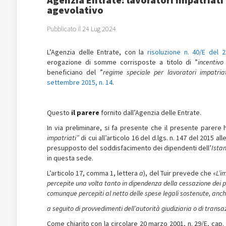
agevolativo
Pubblicato il 24 Lug 2024
L’Agenzia delle Entrate, con la
risoluzione n. 40/E del 2
erogazione di somme corrisposte a titolo di ”
incentivo
beneficiano del ”
regime speciale per lavoratori impatria
settembre 2015, n. 14
.
Questo
il parere
fornito dall’Agenzia delle Entrate.
In via preliminare, si fa presente che il presente parere
impatriati”
di cui all’articolo 16 del d.lgs. n. 147 del 2015 a
presupposto del soddisfacimento dei dipendenti dell’
Ista
in questa sede.
L’articolo 17, comma 1, lettera
a
), del Tuir prevede che «
L’i
percepite una volta tanto in dipendenza della cessazione dei 
comunque percepiti al netto delle spese legali sostenute, anche
a seguito di provvedimenti dell’autorità giudiziaria o di transaz
Come chiarito con la circolare 20 marzo 2001, n. 29/E, cap. II,