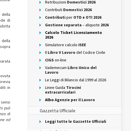
Retribuzioni
Domestici 2026
Contributi
Domestici 2026
 della
Contributi
per
OTD e OTI 2026
ede di
Gestione separata
– aliquote
2026
idotta
Calcolo Ticket Licenziamento
2026
 della
Simulatore calcolo
ISEE
 sopra
Il
Libro V Lavoro
del Codice Civile
CIGS
on-line
eparata
Vademecum
Libro Unico del
Lavoro
 dovuta
Le Leggi di Bilancio dal 1999 al 2026
previa
iti in
Linee Guida
Tirocini
extracurriculari
Albo
Agenzie per il Lavoro
 sensi
to può
Gazzetta Ufficiale
anza di
one ed
Leggi tutte le Gazzette Ufficiali