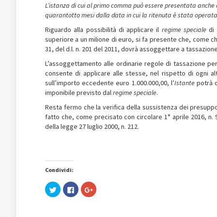
L’istanza di cui al primo comma può essere presentata anche d
quarantotto mesi dalla data in cui la ritenuta è stata operat
Riguardo alla possibilità di applicare il
regime speciale
di
superiore a un milione di euro, si fa presente che, come chia
31, del d.l. n. 201 del 2011, dovrà assoggettare a tassazio
L’assoggettamento alle ordinarie regole di tassazione per
consente di applicare alle stesse, nel rispetto di ogni al
sull’importo eccedente euro 1.000.000,00, l’
Istante
potrà o
imponibile previsto dal
regime speciale
.
Resta fermo che la verifica della sussistenza dei presuppos
fatto che, come precisato con circolare 1° aprile 2016, n. 
della legge 27 luglio 2000, n. 212.
Condividi:
Fai
Fai
Fai
clic
clic
clic
qui
per
qui
per
condividere
per
condividere
su
condividere
su
Facebook
su