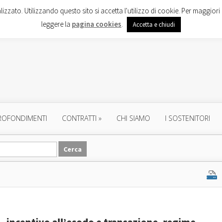
lizzato. Utilizzando questo sito si accetta l'utilizzo di cookie. Per maggiori 
leggere la
pagina cookies
.
Accetta e chiudi
ROFONDIMENTI
CONTRATTI
»
CHI SIAMO
I SOSTENITORI
 – incentivo all’esodo e transazione, regime