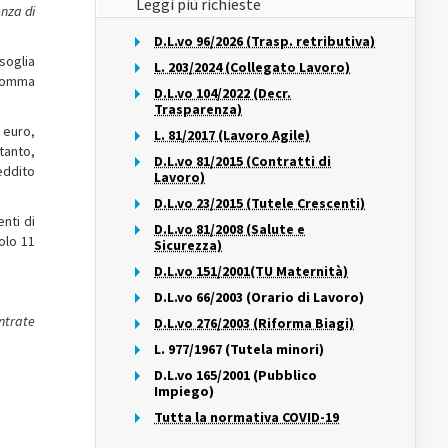
Leggi più richieste
enza di
D.L.vo 96/2026 (Trasp. retributiva)
soglia
L. 203/2024 (Collegato Lavoro)
 comma
D.L.vo 104/2022 (Decr.
Trasparenza)
 euro,
L. 81/2017 (Lavoro Agile)
tanto,
D.L.vo 81/2015 (Contratti di
eddito
Lavoro)
D.L.vo 23/2015 (Tutele Crescenti)
nti di
D.L.vo 81/2008 (Salute e
olo 11
Sicurezza)
D.L.vo 151/2001(TU Maternità)
D.L.vo 66/2003 (Orario di Lavoro)
ntrate
D.L.vo 276/2003 (Riforma Biagi)
L. 977/1967 (Tutela minori)
D.L.vo 165/2001 (Pubblico
Impiego)
Tutta la normativa COVID-19