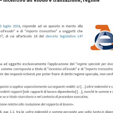
3 luglio 2024
, risponde ad un quesito in merito alla
 all’esodo
” e di ”
importo
transattivo
” a soggetti che
ti
”, di cui all’articolo 16 del
decreto legislativo 147
 ha ad oggetto esclusivamente l’applicazione del ”
regime speciale per lavo
lle somme corrisposte a titolo di ”
incentivo all’esodo
” e di ”
importo transattiv
nte
dei requisiti richiesti per poter fruire di detto regime speciale
,
non verif
mposta si applica separatamente sui seguenti redditi: a)
[…]
altre indennità e
predetti rapporti
[ndr. rapporti di lavoro dipendente] […],
nonché le somme e i
 se a titolo risarcitorio o nel contesto di procedure esecutive,
ione relativi alla risoluzione del rapporto di lavoro
».
 par. 1.2, tra le «
altre indennità e somme percepite una volta tanto in dipe