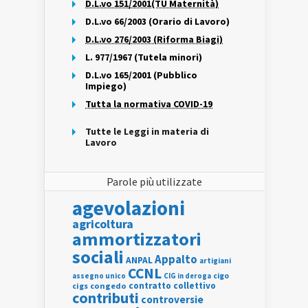
D.L.vo 151/2001(TU Maternità)
D.L.vo 66/2003 (Orario di Lavoro)
D.L.vo 276/2003 (Riforma Biagi)
L. 977/1967 (Tutela minori)
D.L.vo 165/2001 (Pubblico
Impiego)
Tutta la normativa COVID-19
Tutte le Leggi in materia di
Lavoro
Parole più utilizzate
agevolazioni
agricoltura
ammortizzatori
sociali
Appalto
ANPAL
artigiani
CCNL
assegno unico
cigo
CIG in deroga
contratto collettivo
cigs
congedo
contributi
controversie