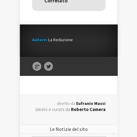
Correlato
finestra)
finestra)
Autore:
La Redazione
diretto da
Eufranio Massi
ideato e curato da
Roberto Camera
Le Notizie del sito