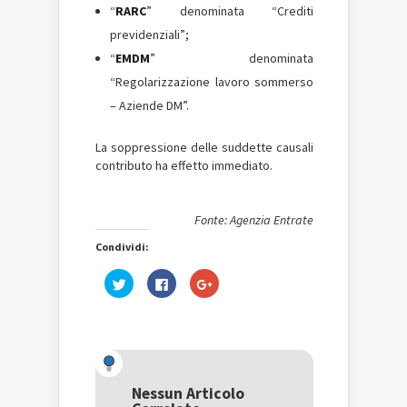
“
RARC
” denominata “Crediti
previdenziali”;
“
EMDM
” denominata
“Regolarizzazione lavoro sommerso
– Aziende DM”.
La soppressione delle suddette causali
contributo ha effetto immediato.
Fonte: Agenzia Entrate
Condividi:
Fai
Fai
Fai
clic
clic
clic
qui
per
qui
per
condividere
per
condividere
su
condividere
su
Facebook
su
Twitter
(Si
Google+
(Si
apre
(Si
apre
in
apre
in
una
in
una
nuova
una
Nessun Articolo
nuova
finestra)
nuova