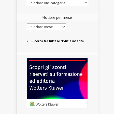
Le
Notizie
del
sito
Notizie per mese
Notizie
per
mese
Ricerca tra tutte le Notizie inserite