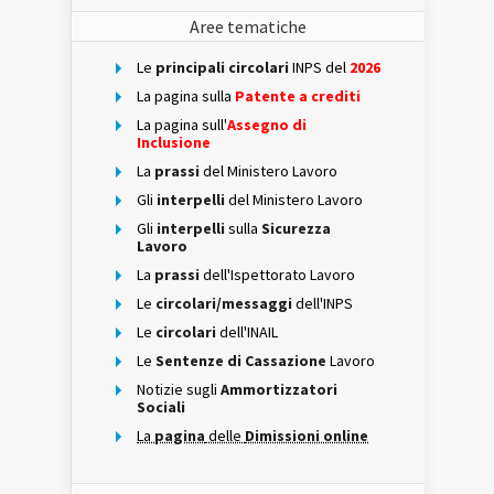
Aree tematiche
Le
principali circolari
INPS del
2026
La pagina sulla
Patente a crediti
La pagina sull'
Assegno di
Inclusione
La
prassi
del Ministero Lavoro
Gli
interpelli
del Ministero Lavoro
Gli
interpelli
sulla
Sicurezza
Lavoro
La
prassi
dell'Ispettorato Lavoro
Le
circolari/messaggi
dell'INPS
Le
circolari
dell'INAIL
Le
Sentenze di Cassazione
Lavoro
Notizie sugli
Ammortizzatori
Sociali
La
pagina
delle
Dimissioni online