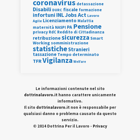
coronavirus
detassazione
Disabili
fiscale
formazione
DURC
INL
Jobs Act
infortuni
Lavoro
Licenziamento
Agile
Malattia
Pensione
PA
maternità
NASPI
privacy
RdC
Reddito di Cittadinanza
sicurezza
retribuzione
Smart
Working
somministrazione
statistiche
Stranieri
tassazione
Tempo determinato
Vigilanza
TFR
Welfare
Le informazioni contenute nel sito
dottrinalavoro.it
hanno carattere unicamente
informativo.
Il sito
dottrinalavoro.it
non è responsabile per
qualsiasi danno o problema causato da questo
servizio.
© 2014 Dottrina Per il Lavoro -
Privacy