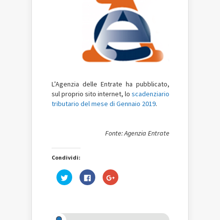
L’Agenzia delle Entrate ha pubblicato,
sul proprio sito internet, lo
scadenziario
tributario del mese di Gennaio 2019
.
Fonte: Agenzia Entrate
Condividi:
Fai
Fai
Fai
clic
clic
clic
qui
per
qui
per
condividere
per
condividere
su
condividere
su
Facebook
su
Twitter
(Si
Google+
(Si
apre
(Si