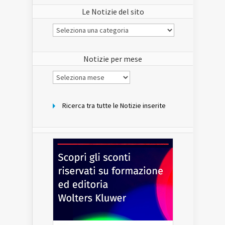
Le Notizie del sito
Le
Notizie
del
sito
Notizie per mese
Notizie
per
mese
Ricerca tra tutte le Notizie inserite