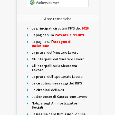
Aree tematiche
Le
principali circolari
INPS del
2026
La pagina sulla
Patente a crediti
La pagina sull'
Assegno di
Inclusione
La
prassi
del Ministero Lavoro
Gli
interpelli
del Ministero Lavoro
Gli
interpelli
sulla
Sicurezza
Lavoro
La
prassi
dell'Ispettorato Lavoro
Le
circolari/messaggi
dell'INPS
Le
circolari
dell'INAIL
Le
Sentenze di Cassazione
Lavoro
Notizie sugli
Ammortizzatori
Sociali
La
pagina
delle
Dimissioni online