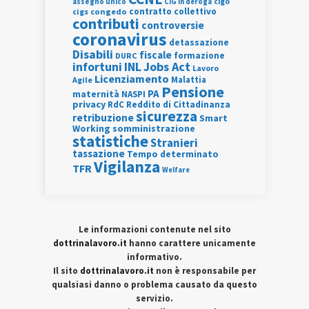
assegno unico
cigo
CIG in deroga
contratto collettivo
cigs
congedo
contributi
controversie
coronavirus
detassazione
Disabili
fiscale
formazione
DURC
INL
Jobs Act
infortuni
Lavoro
Licenziamento
Agile
Malattia
Pensione
PA
maternità
NASPI
privacy
RdC
Reddito di Cittadinanza
sicurezza
retribuzione
Smart
Working
somministrazione
statistiche
Stranieri
tassazione
Tempo determinato
Vigilanza
TFR
Welfare
Le informazioni contenute nel sito
dottrinalavoro.it
hanno carattere unicamente
informativo.
Il sito
dottrinalavoro.it
non è responsabile per
qualsiasi danno o problema causato da questo
servizio.