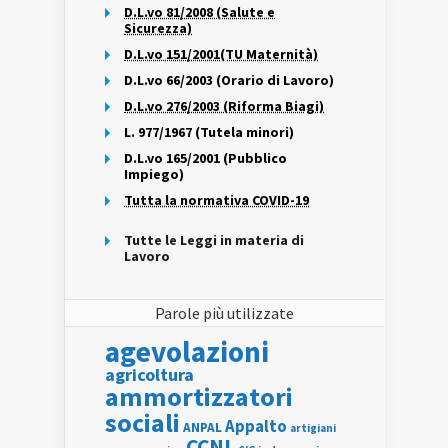
D.L.vo 81/2008 (Salute e
Sicurezza)
D.L.vo 151/2001(TU Maternità)
D.L.vo 66/2003 (Orario di Lavoro)
D.L.vo 276/2003 (Riforma Biagi)
L. 977/1967 (Tutela minori)
D.L.vo 165/2001 (Pubblico
Impiego)
Tutta la normativa COVID-19
Tutte le Leggi in materia di
Lavoro
Parole più utilizzate
agevolazioni
agricoltura
ammortizzatori
sociali
Appalto
ANPAL
artigiani
CCNL