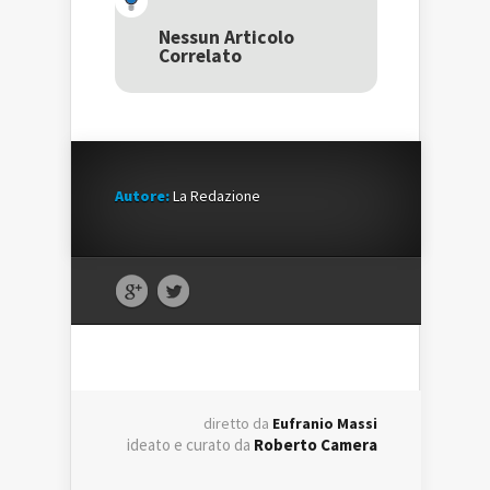
apre
in
apre
in
una
in
una
nuova
una
Nessun Articolo
nuova
finestra)
nuova
Correlato
finestra)
finestra)
Autore:
La Redazione
diretto da
Eufranio Massi
ideato e curato da
Roberto Camera