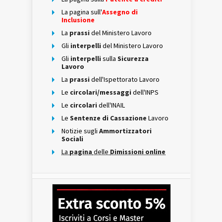
La pagina sull'
Assegno di
Inclusione
La
prassi
del Ministero Lavoro
Gli
interpelli
del Ministero Lavoro
Gli
interpelli
sulla
Sicurezza
Lavoro
La
prassi
dell'Ispettorato Lavoro
Le
circolari/messaggi
dell'INPS
Le
circolari
dell'INAIL
Le
Sentenze di Cassazione
Lavoro
Notizie sugli
Ammortizzatori
Sociali
La
pagina
delle
Dimissioni online