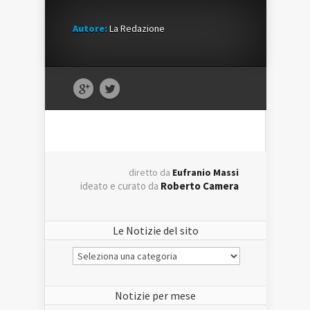
Autore:
La Redazione
diretto da
Eufranio Massi
ideato e curato da
Roberto Camera
Le Notizie del sito
Le
Notizie
del
sito
Notizie per mese