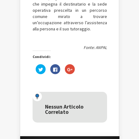
che impegna il destinatario e la sede
operativa prescelta in un percorso
comune mirato a trovare
un’occupazione attraverso l’assistenza
alla persona e il suo tutoraggio.
Fonte: ANPAL
Condividi:
Fai
Fai
Fai
clic
clic
clic
qui
per
qui
per
condividere
per
condividere
su
condividere
su
Facebook
su
Twitter
(Si
Google+
(Si
apre
(Si
apre
in
apre
in
una
in
una
nuova
una
Nessun Articolo
nuova
finestra)
nuova
Correlato
finestra)
finestra)