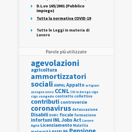
D.L.vo 165/2001 (Pubblico
Impiego)
Tutta la normativa COVID-19
Tutte le Leggi in materia di
Lavoro
Parole più utilizzate
agevolazioni
agricoltura
ammortizzatori
sociali
Appalto
ANPAL
artigiani
CCNL
assegno unico
cigo
CIG in deroga
contratto collettivo
cigs
congedo
contributi
controversie
coronavirus
detassazione
Disabili
fiscale
formazione
DURC
INL
Jobs Act
infortuni
Lavoro
Licenziamento
Agile
Malattia
Pensione
PA
maternità
NASPI