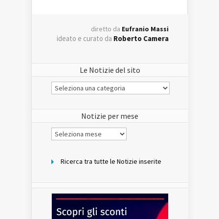
diretto da
Eufranio Massi
ideato e curato da
Roberto Camera
Le Notizie del sito
Le
Notizie
del
sito
Notizie per mese
Notizie
per
mese
Ricerca tra tutte le Notizie inserite