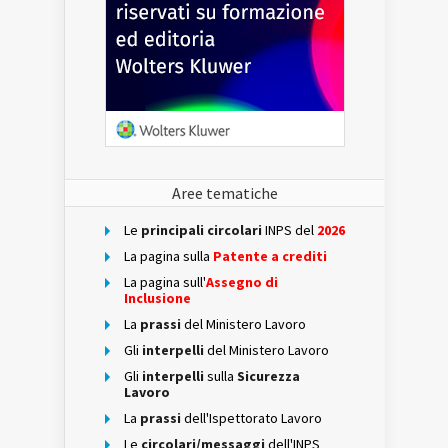
Aree tematiche
Le
principali circolari
INPS del
2026
La pagina sulla
Patente a crediti
La pagina sull'
Assegno di
Inclusione
La
prassi
del Ministero Lavoro
Gli
interpelli
del Ministero Lavoro
Gli
interpelli
sulla
Sicurezza
Lavoro
La
prassi
dell'Ispettorato Lavoro
Le
circolari/messaggi
dell'INPS