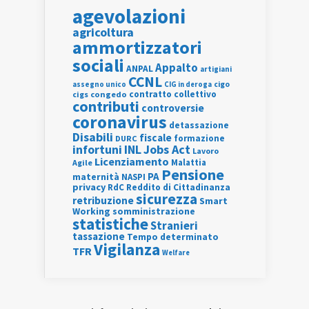
agevolazioni
agricoltura
ammortizzatori
sociali
Appalto
ANPAL
artigiani
CCNL
assegno unico
cigo
CIG in deroga
contratto collettivo
cigs
congedo
contributi
controversie
coronavirus
detassazione
Disabili
fiscale
formazione
DURC
INL
Jobs Act
infortuni
Lavoro
Licenziamento
Agile
Malattia
Pensione
PA
maternità
NASPI
privacy
RdC
Reddito di Cittadinanza
sicurezza
retribuzione
Smart
Working
somministrazione
statistiche
Stranieri
tassazione
Tempo determinato
Vigilanza
TFR
Welfare