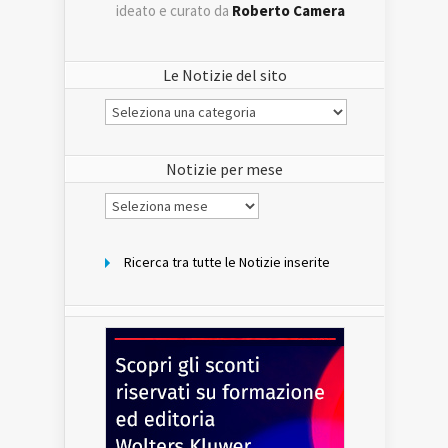
ideato e curato da
Roberto Camera
Le Notizie del sito
Le
Notizie
del
sito
Notizie per mese
Notizie
per
mese
Ricerca tra tutte le Notizie inserite