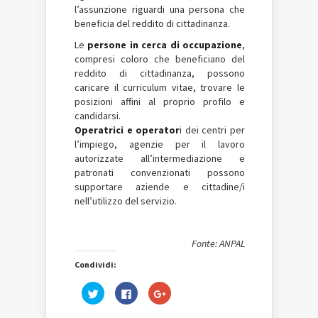
l’assunzione riguardi una persona che
beneficia del reddito di cittadinanza.
Le
persone in cerca di occupazione
,
compresi coloro che beneficiano del
reddito di cittadinanza, possono
caricare il curriculum vitae, trovare le
posizioni affini al proprio profilo e
candidarsi.
Operatrici e operator
i dei centri per
l’impiego, agenzie per il lavoro
autorizzate all’intermediazione e
patronati convenzionati possono
supportare aziende e cittadine/i
nell’utilizzo del servizio.
Fonte: ANPAL
Condividi:
Fai
Fai
Fai
clic
clic
clic
qui
per
qui
per
condividere
per