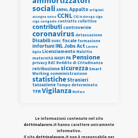
ammortizzatori
sociali
Appalto
ANPAL
artigiani
CCNL
assegno unico
cigo
CIG in deroga
contratto collettivo
cigs
congedo
contributi
controversie
coronavirus
detassazione
Disabili
fiscale
formazione
DURC
INL
Jobs Act
infortuni
Lavoro
Licenziamento
Agile
Malattia
Pensione
PA
maternità
NASPI
privacy
RdC
Reddito di Cittadinanza
sicurezza
retribuzione
Smart
Working
somministrazione
statistiche
Stranieri
tassazione
Tempo determinato
Vigilanza
TFR
Welfare
Le informazioni contenute nel sito
dottrinalavoro.it
hanno carattere unicamente
informativo.
Il sito
dottrinalavoro.it
non è responsabile per