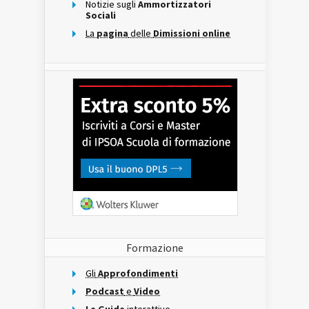
Notizie sugli
Ammortizzatori
Sociali
La
pagina
delle
Dimissioni online
Formazione
Gli
Approfondimenti
Podcast
e
Video