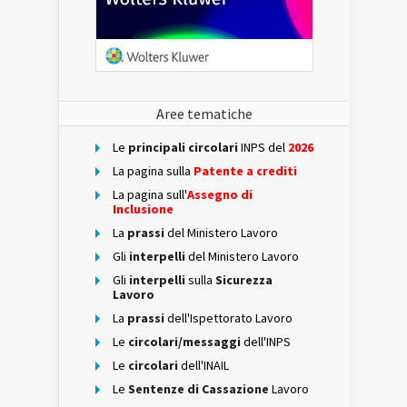
Aree tematiche
Le
principali circolari
INPS del
2026
La pagina sulla
Patente a crediti
La pagina sull'
Assegno di
Inclusione
La
prassi
del Ministero Lavoro
Gli
interpelli
del Ministero Lavoro
Gli
interpelli
sulla
Sicurezza
Lavoro
La
prassi
dell'Ispettorato Lavoro
Le
circolari/messaggi
dell'INPS
Le
circolari
dell'INAIL
Le
Sentenze di Cassazione
Lavoro