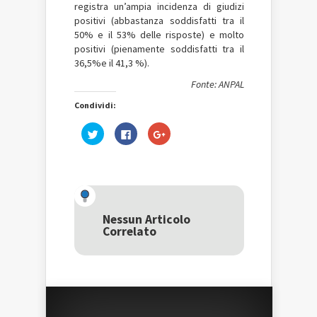
registra un’ampia incidenza di giudizi
positivi (abbastanza soddisfatti tra il
50% e il 53% delle risposte) e molto
positivi (pienamente soddisfatti tra il
36,5%e il 41,3 %).
Fonte: ANPAL
Condividi:
Fai
Fai
Fai
clic
clic
clic
qui
per
qui
per
condividere
per
condividere
su
condividere
su
Facebook
su
Twitter
(Si
Google+
(Si
apre
(Si
apre
in
apre
in
una
in
una
nuova
una
Nessun Articolo
nuova
finestra)
nuova
Correlato
finestra)
finestra)