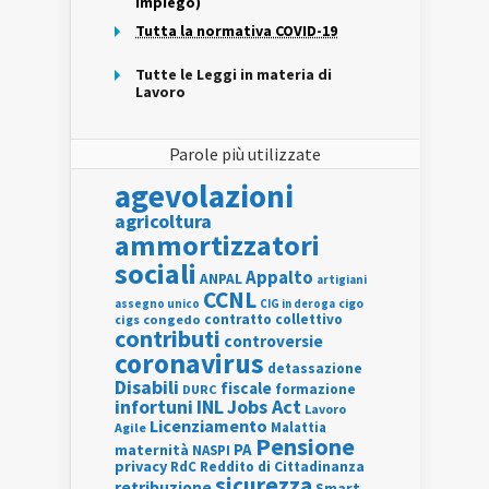
Impiego)
Tutta la normativa COVID-19
Tutte le Leggi in materia di
Lavoro
Parole più utilizzate
agevolazioni
agricoltura
ammortizzatori
sociali
Appalto
ANPAL
artigiani
CCNL
assegno unico
cigo
CIG in deroga
contratto collettivo
cigs
congedo
contributi
controversie
coronavirus
detassazione
Disabili
fiscale
formazione
DURC
INL
Jobs Act
infortuni
Lavoro
Licenziamento
Agile
Malattia
Pensione
PA
maternità
NASPI
privacy
RdC
Reddito di Cittadinanza
sicurezza
retribuzione
Smart