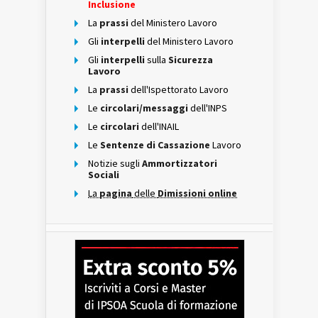
Inclusione
La
prassi
del Ministero Lavoro
Gli
interpelli
del Ministero Lavoro
Gli
interpelli
sulla
Sicurezza
Lavoro
La
prassi
dell'Ispettorato Lavoro
Le
circolari/messaggi
dell'INPS
Le
circolari
dell'INAIL
Le
Sentenze di Cassazione
Lavoro
Notizie sugli
Ammortizzatori
Sociali
La
pagina
delle
Dimissioni online