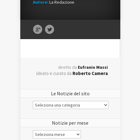
Autore:
La Redazione
diretto da
Eufranio Massi
ideato e curato da
Roberto Camera
Le Notizie del sito
Le
Notizie
del
sito
Notizie per mese
Notizie
per