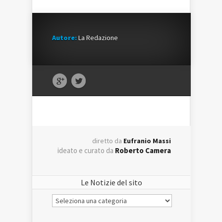
Autore:
La Redazione
diretto da
Eufranio Massi
ideato e curato da
Roberto Camera
Le Notizie del sito
Le
Notizie
del
sito