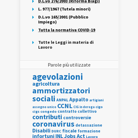
D.L.vo 276/2003 (Riforma Biagi)
L. 977/1967 (Tutela minori)
D.L.vo 165/2001 (Pubblico
Impiego)
Tutta la normativa COVID-19
Tutte le Leggi in materia di
Lavoro
Parole più utilizzate
agevolazioni
agricoltura
ammortizzatori
sociali
Appalto
ANPAL
artigiani
CCNL
assegno unico
cigo
CIG in deroga
contratto collettivo
cigs
congedo
contributi
controversie
coronavirus
detassazione
Disabili
fiscale
formazione
DURC
INL
Jobs Act
infortuni
Lavoro