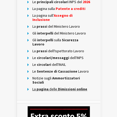
Le
principali circolari
INPS del
2026
La pagina sulla
Patente a crediti
La pagina sull'
Assegno di
Inclusione
La
prassi
del Ministero Lavoro
Gli
interpelli
del Ministero Lavoro
Gli
interpelli
sulla
Sicurezza
Lavoro
La
prassi
dell'Ispettorato Lavoro
Le
circolari/messaggi
dell'INPS
Le
circolari
dell'INAIL
Le
Sentenze di Cassazione
Lavoro
Notizie sugli
Ammortizzatori
Sociali
La
pagina
delle
Dimissioni online