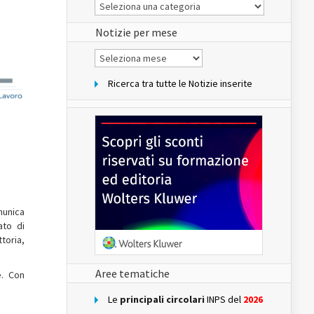
Le
Notizie
del
sito
Notizie per mese
Notizie
per
mese
Ricerca tra tutte le Notizie inserite
munica
ato di
toria,
Aree tematiche
e. Con
Le
principali circolari
INPS del
2026