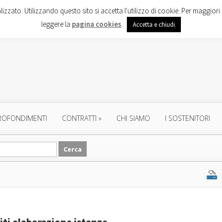
lizzato. Utilizzando questo sito si accetta l'utilizzo di cookie. Per maggiori 
leggere la
pagina cookies
.
Accetta e chiudi
ROFONDIMENTI
CONTRATTI
»
CHI SIAMO
I SOSTENITORI
iti elaborazione istanze