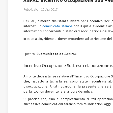
Pubblicato il 11 Apr 2017
L’ANPAL, in merito alle istanze inviate per l’incentivo Occu
internet, un
comunicato stampa
con il quale evidenzia alc
informazioni concernenti lo stato di disoccupazione dei lavo
In base a ciò, ritiene di dover procedere ad un riesame dell
Questo
il Comunicato dell’ANPAL
:
Incentivo Occupazione Sud: esiti elaborazione i
A fronte delle istanze relative all’“Incentivo Occupazione S
che, rispetto a tali istanze, sono state riscontrate al
disoccupazione. A tal riguardo, si fa presente che sarà cu
pertanto, non deve ritenersi ancora definitiva.
Si precisa che, fino al completamento di tali operazioni
successive comunicazioni saranno fornite indicazioni aggiu