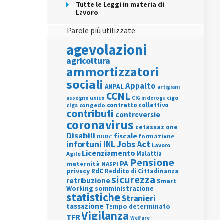
Tutte le Leggi in materia di
Lavoro
Parole più utilizzate
agevolazioni
agricoltura
ammortizzatori
sociali
Appalto
ANPAL
artigiani
CCNL
assegno unico
cigo
CIG in deroga
contratto collettivo
cigs
congedo
contributi
controversie
coronavirus
detassazione
Disabili
fiscale
formazione
DURC
INL
Jobs Act
infortuni
Lavoro
Licenziamento
Agile
Malattia
Pensione
PA
maternità
NASPI
privacy
RdC
Reddito di Cittadinanza
sicurezza
retribuzione
Smart
Working
somministrazione
statistiche
Stranieri
tassazione
Tempo determinato
Vigilanza
TFR
Welfare