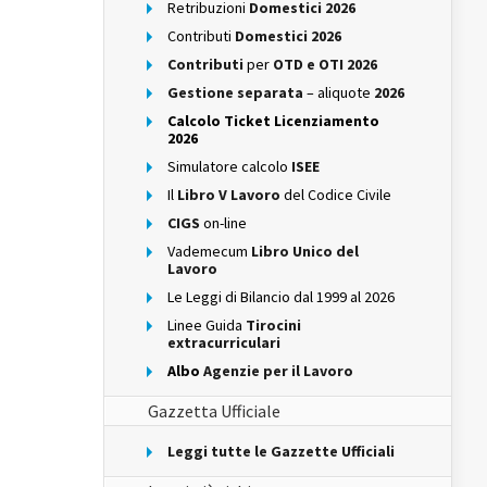
Retribuzioni
Domestici 2026
Contributi
Domestici 2026
Contributi
per
OTD e OTI 2026
Gestione separata
– aliquote
2026
Calcolo Ticket Licenziamento
2026
Simulatore calcolo
ISEE
Il
Libro V Lavoro
del Codice Civile
CIGS
on-line
Vademecum
Libro Unico del
Lavoro
Le Leggi di Bilancio dal 1999 al 2026
Linee Guida
Tirocini
extracurriculari
Albo
Agenzie per il Lavoro
Gazzetta Ufficiale
Leggi tutte le Gazzette Ufficiali