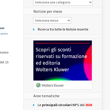
Le
Notizie
del
sito
Notizie per mese
Notizie
per
mese
Ricerca tra tutte le Notizie inserite
desimo
del 15
Aree tematiche
Le
principali circolari
INPS del
2026