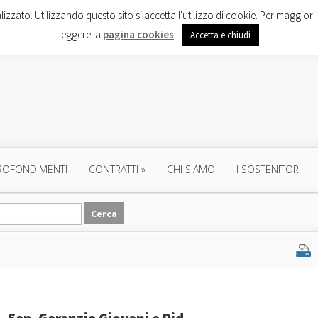
lizzato. Utilizzando questo sito si accetta l'utilizzo di cookie. Per maggiori 
leggere la
pagina cookies
.
Accetta e chiudi
ROFONDIMENTI
CONTRATTI
»
CHI SIAMO
I SOSTENITORI
, Sap, Garanzia Giovani e Did