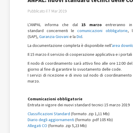
Pubblicato il 7 Mar 2019
L’ANPAL informa che dal
15 marzo
entreranno in 
standard concernenti le
comunicazioni obbligatorie
, 
(SAP),
Garanzia Giovani
e la
Did
.
La documentazione completa è disponibile nell’
area downl
Il 15 marzo il servizio di cooperazione applicativa e i portali
Il nodo di coordinamento sarà attivo fino alle ore 12:00 del
giorno al fine di garantire lo svuotamento delle code.
I servizi di ricezione e di invio sul nodo di coordinamento 
marzo.
Comunicazioni obbligatorie
Entrata in vigore dei nuovi standard tecnici 15 marzo 2019
Classificazioni Standard
(formato .zip 1,11 Mb)
Diario degli aggiornamenti
(formato .pdf 105 Kb)
Allegati CO
(formato .zip 5,23 Mb)