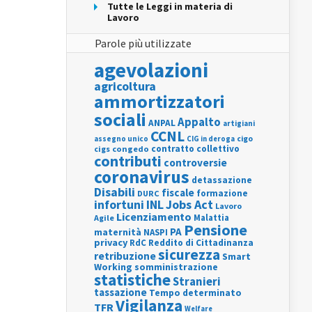
Tutte le Leggi in materia di
Lavoro
Parole più utilizzate
agevolazioni
agricoltura
ammortizzatori
sociali
Appalto
ANPAL
artigiani
CCNL
assegno unico
cigo
CIG in deroga
contratto collettivo
cigs
congedo
contributi
controversie
coronavirus
detassazione
Disabili
fiscale
formazione
DURC
INL
Jobs Act
infortuni
Lavoro
Licenziamento
Agile
Malattia
Pensione
PA
maternità
NASPI
privacy
RdC
Reddito di Cittadinanza
sicurezza
retribuzione
Smart
Working
somministrazione
statistiche
Stranieri
tassazione
Tempo determinato
Vigilanza
TFR
Welfare