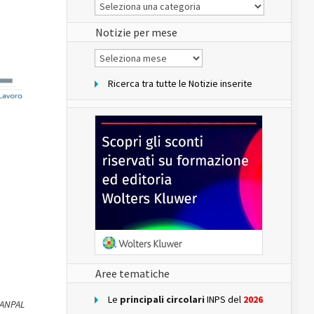
Le
Notizie
del
sito
Notizie per mese
Notizie
per
mese
Ricerca tra tutte le Notizie inserite
Aree tematiche
Le
principali circolari
INPS del
2026
 ANPAL