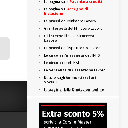
La pagina sulla
Patente a crediti
La pagina sull'
Assegno di
Inclusione
La
prassi
del Ministero Lavoro
Gli
interpelli
del Ministero Lavoro
Gli
interpelli
sulla
Sicurezza
Lavoro
La
prassi
dell'Ispettorato Lavoro
Le
circolari/messaggi
dell'INPS
Le
circolari
dell'INAIL
Le
Sentenze di Cassazione
Lavoro
Notizie sugli
Ammortizzatori
Sociali
La
pagina
delle
Dimissioni online