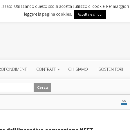
lizzato. Utilizzando questo sito si accetta l'utilizzo di cookie. Per maggiori 
leggere la
pagina cookies
.
Accetta e chiudi
ROFONDIMENTI
CONTRATTI
»
CHI SIAMO
I SOSTENITORI
ire dell’Incentivo occupazione NEET