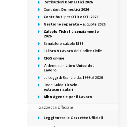
Retribuzioni
Domestici 2026
Contributi
Domestici 2026
Contributi
per
OTD e OTI 2026
Gestione separata
– aliquote
2026
Calcolo Ticket Licenziamento
2026
Simulatore calcolo
ISEE
Il
Libro V Lavoro
del Codice Civile
CIGS
on-line
Vademecum
Libro Unico del
Lavoro
Le Leggi di Bilancio dal 1999 al 2026
Linee Guida
Tirocini
extracurriculari
Albo
Agenzie per il Lavoro
Gazzetta Ufficiale
Leggi tutte le Gazzette Ufficiali