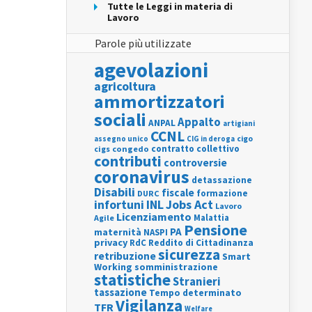
Tutte le Leggi in materia di
Lavoro
Parole più utilizzate
agevolazioni
agricoltura
ammortizzatori
sociali
Appalto
ANPAL
artigiani
CCNL
assegno unico
cigo
CIG in deroga
contratto collettivo
cigs
congedo
contributi
controversie
coronavirus
detassazione
Disabili
fiscale
formazione
DURC
INL
Jobs Act
infortuni
Lavoro
Licenziamento
Agile
Malattia
Pensione
PA
maternità
NASPI
privacy
RdC
Reddito di Cittadinanza
sicurezza
retribuzione
Smart
Working
somministrazione
statistiche
Stranieri
tassazione
Tempo determinato
Vigilanza
TFR
Welfare