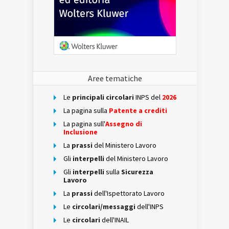
Aree tematiche
Le
principali circolari
INPS del
2026
La pagina sulla
Patente a crediti
La pagina sull'
Assegno di
Inclusione
La
prassi
del Ministero Lavoro
Gli
interpelli
del Ministero Lavoro
Gli
interpelli
sulla
Sicurezza
Lavoro
La
prassi
dell'Ispettorato Lavoro
Le
circolari/messaggi
dell'INPS
Le
circolari
dell'INAIL