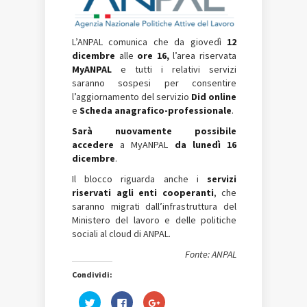
L’ANPAL comunica che da giovedì
12
dicembre
alle
ore 16,
l’area riservata
MyANPAL
e tutti i relativi servizi
saranno sospesi per consentire
l’aggiornamento del servizio
Did online
e
Scheda anagrafico-professionale
.
Sarà nuovamente possibile
accedere
a MyANPAL
da lunedì 16
dicembre
.
Il blocco riguarda anche i
servizi
riservati agli enti cooperanti
, che
saranno migrati dall’infrastruttura del
Ministero del lavoro e delle politiche
sociali al cloud di ANPAL.
Fonte: ANPAL
Condividi:
Fai
Fai
Fai