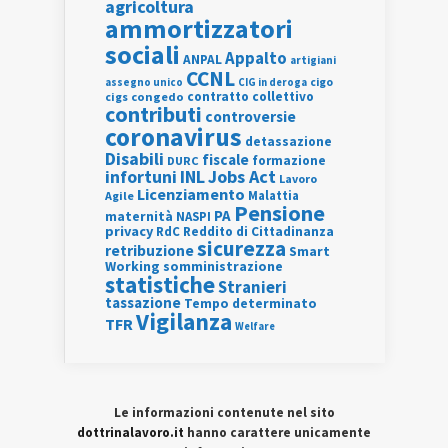
agricoltura
ammortizzatori
sociali
Appalto
ANPAL
artigiani
CCNL
assegno unico
cigo
CIG in deroga
contratto collettivo
cigs
congedo
contributi
controversie
coronavirus
detassazione
Disabili
fiscale
formazione
DURC
INL
Jobs Act
infortuni
Lavoro
Licenziamento
Agile
Malattia
Pensione
PA
maternità
NASPI
privacy
RdC
Reddito di Cittadinanza
sicurezza
retribuzione
Smart
Working
somministrazione
statistiche
Stranieri
tassazione
Tempo determinato
Vigilanza
TFR
Welfare
Le informazioni contenute nel sito
dottrinalavoro.it
hanno carattere unicamente