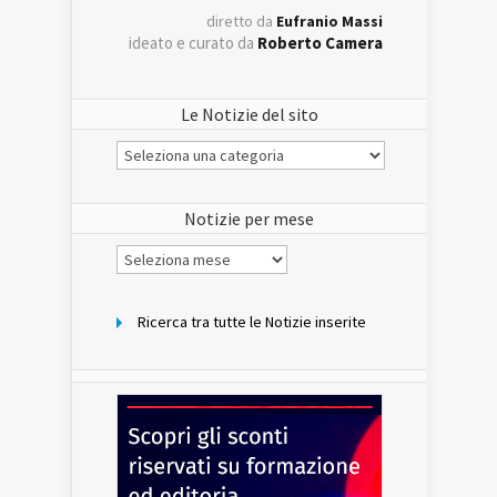
diretto da
Eufranio Massi
ideato e curato da
Roberto Camera
Le Notizie del sito
Le
Notizie
del
sito
Notizie per mese
Notizie
per
mese
Ricerca tra tutte le Notizie inserite