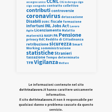
CCNL
assegno unico
cigo
CIG in deroga
contratto collettivo
cigs
congedo
contributi
controversie
coronavirus
detassazione
Disabili
fiscale
formazione
DURC
INL
Jobs Act
infortuni
Lavoro
Licenziamento
Agile
Malattia
Pensione
PA
maternità
NASPI
privacy
RdC
Reddito di Cittadinanza
sicurezza
retribuzione
Smart
Working
somministrazione
statistiche
Stranieri
tassazione
Tempo determinato
Vigilanza
TFR
Welfare
Le informazioni contenute nel sito
dottrinalavoro.it
hanno carattere unicamente
informativo.
Il sito
dottrinalavoro.it
non è responsabile per
qualsiasi danno o problema causato da questo
servizio.