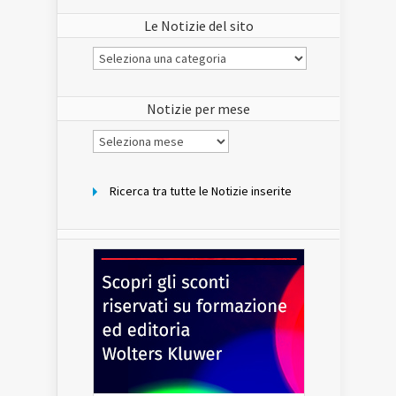
Le Notizie del sito
Le
Notizie
del
sito
Notizie per mese
Notizie
per
mese
Ricerca tra tutte le Notizie inserite