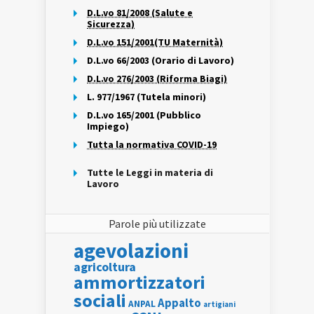
D.L.vo 81/2008 (Salute e
Sicurezza)
D.L.vo 151/2001(TU Maternità)
D.L.vo 66/2003 (Orario di Lavoro)
D.L.vo 276/2003 (Riforma Biagi)
L. 977/1967 (Tutela minori)
D.L.vo 165/2001 (Pubblico
Impiego)
Tutta la normativa COVID-19
Tutte le Leggi in materia di
Lavoro
Parole più utilizzate
agevolazioni
agricoltura
ammortizzatori
sociali
Appalto
ANPAL
artigiani