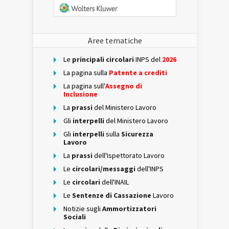
Aree tematiche
Le
principali circolari
INPS del
2026
La pagina sulla
Patente a crediti
La pagina sull'
Assegno di
Inclusione
La
prassi
del Ministero Lavoro
Gli
interpelli
del Ministero Lavoro
Gli
interpelli
sulla
Sicurezza
Lavoro
La
prassi
dell'Ispettorato Lavoro
Le
circolari/messaggi
dell'INPS
Le
circolari
dell'INAIL
Le
Sentenze di Cassazione
Lavoro
Notizie sugli
Ammortizzatori
Sociali