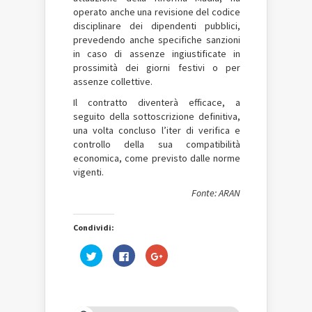
operato anche una revisione del codice
disciplinare dei dipendenti pubblici,
prevedendo anche specifiche sanzioni
in caso di assenze ingiustificate in
prossimità dei giorni festivi o per
assenze collettive.
Il contratto diventerà efficace, a
seguito della sottoscrizione definitiva,
una volta concluso l’iter di verifica e
controllo della sua compatibilità
economica, come previsto dalle norme
vigenti.
Fonte: ARAN
Condividi:
Fai
Fai
Fai
clic
clic
clic
qui
per
qui
per
condividere
per
condividere
su
condividere
su
Facebook
su
Twitter
(Si
Google+
(Si
apre
(Si