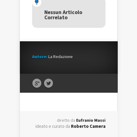
apre
in
apre
in
una
in
una
nuova
una
Nessun Articolo
nuova
finestra)
nuova
Correlato
finestra)
finestra)
Autore:
La Redazione
diretto da
Eufranio Massi
ideato e curato da
Roberto Camera