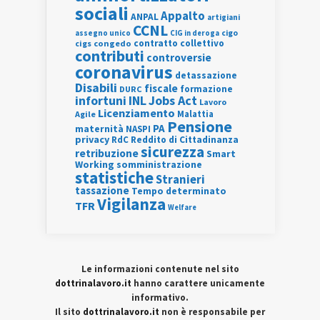
sociali
Appalto
ANPAL
artigiani
CCNL
assegno unico
cigo
CIG in deroga
contratto collettivo
cigs
congedo
contributi
controversie
coronavirus
detassazione
Disabili
fiscale
formazione
DURC
INL
Jobs Act
infortuni
Lavoro
Licenziamento
Agile
Malattia
Pensione
PA
maternità
NASPI
privacy
RdC
Reddito di Cittadinanza
sicurezza
retribuzione
Smart
Working
somministrazione
statistiche
Stranieri
tassazione
Tempo determinato
Vigilanza
TFR
Welfare
Le informazioni contenute nel sito
dottrinalavoro.it
hanno carattere unicamente
informativo.
Il sito
dottrinalavoro.it
non è responsabile per