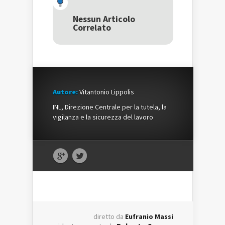
apre
in
apre
in
una
in
una
nuova
una
Nessun Articolo
nuova
finestra)
nuova
Correlato
finestra)
finestra)
Autore:
Vitantonio Lippolis
INL, Direzione Centrale per la tutela, la
vigilanza e la sicurezza del lavoro
diretto da
Eufranio Massi