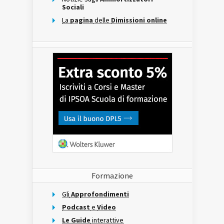
Sociali
La
pagina
delle
Dimissioni online
Formazione
Gli
Approfondimenti
Podcast
e
Video
Le Guide
interattive