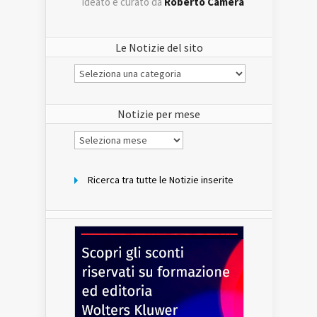
ideato e curato da
Roberto Camera
Le Notizie del sito
Le
Notizie
del
sito
Notizie per mese
Notizie
per
mese
Ricerca tra tutte le Notizie inserite