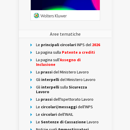
Aree tematiche
Le
principali circolari
INPS del
2026
La pagina sulla
Patente a crediti
La pagina sull'
Assegno di
Inclusione
La
prassi
del Ministero Lavoro
Gli
interpelli
del Ministero Lavoro
Gli
interpelli
sulla
Sicurezza
Lavoro
La
prassi
dell'Ispettorato Lavoro
Le
circolari/messaggi
dell'INPS
Le
circolari
dell'INAIL
Le
Sentenze di Cassazione
Lavoro
Notizie sugli
Ammortizzatori