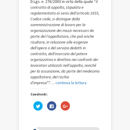
D.Lgs. n. 276/2003 in virtù della quale “
il
contratto di appalto, stipulato e
regolamentato ai sensi dell’articolo 1655,
Codice civile, si distingue dalla
somministrazione di lavoro per la
organizzazione dei mezzi necessari da
parte del l’appaltatore, che può anche
risultare, in relazione alle esigenze
dell’opera o del servizio dedotti in
contratto, dall’esercizio del potere
organizzativo e direttivo nei confronti dei
lavoratori utilizzati nell’appalto, nonché
per la assunzione, da parte del medesimo
appaltatore, del rischio
d’impresa
”.”….
continua la lettura
Condividi:
Fai
Fai
Fai
clic
clic
clic
qui
per
qui
per
condividere
per
condividere
su
condividere
su
Facebook
su
Twitter
(Si
Google+
(Si
apre
(Si