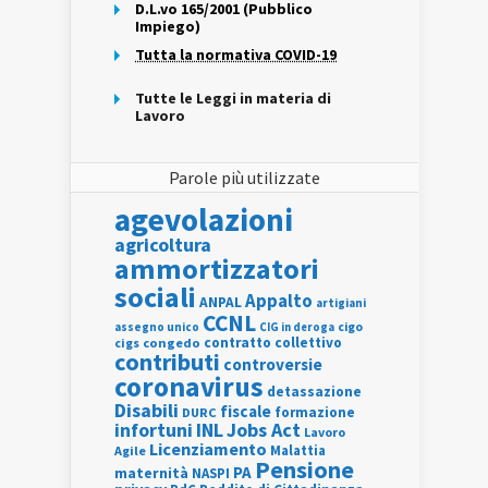
D.L.vo 165/2001 (Pubblico
Impiego)
Tutta la normativa COVID-19
Tutte le Leggi in materia di
Lavoro
Parole più utilizzate
agevolazioni
agricoltura
ammortizzatori
sociali
Appalto
ANPAL
artigiani
CCNL
assegno unico
cigo
CIG in deroga
contratto collettivo
cigs
congedo
contributi
controversie
coronavirus
detassazione
Disabili
fiscale
formazione
DURC
INL
Jobs Act
infortuni
Lavoro
Licenziamento
Agile
Malattia
Pensione
PA
maternità
NASPI