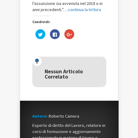
l’assunzione sia avvenuta nel 2018 o in
anni precedenti.”….
continua la lettura
Condividi:
Fai
Fai
Fai
clic
clic
clic
qui
per
qui
per
condividere
per
condividere
su
condividere
su
Facebook
su
Twitter
(Si
Google+
(Si
apre
(Si
apre
in
apre
in
una
in
una
nuova
una
Nessun Articolo
nuova
finestra)
nuova
Correlato
finestra)
finestra)
Autore:
Roberto Camera
Esperto di diritto del Lavoro, relatore in
corsi di formazione e aggiornamento
professionale in materia di lavoro e