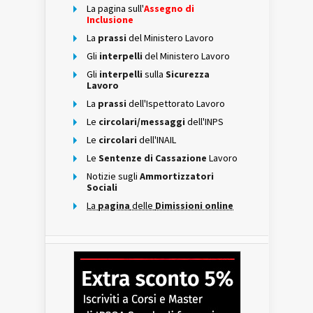
La pagina sull'
Assegno di
Inclusione
La
prassi
del Ministero Lavoro
Gli
interpelli
del Ministero Lavoro
Gli
interpelli
sulla
Sicurezza
Lavoro
La
prassi
dell'Ispettorato Lavoro
Le
circolari/messaggi
dell'INPS
Le
circolari
dell'INAIL
Le
Sentenze di Cassazione
Lavoro
Notizie sugli
Ammortizzatori
Sociali
La
pagina
delle
Dimissioni online