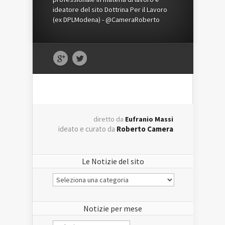
ideatore del sito Dottrina Per il Lavoro
(ex DPLModena) - @CameraRoberto
diretto da
Eufranio Massi
ideato e curato da
Roberto Camera
Le Notizie del sito
Le
Notizie
del
sito
Notizie per mese
Notizie