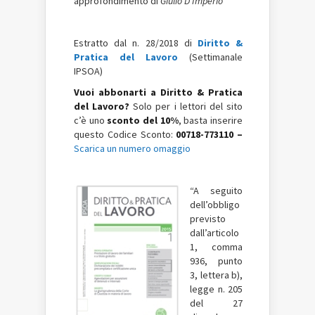
approfondimento di
Giulio D’Imperio
Estratto dal n. 28/2018 di
Diritto &
Pratica del Lavoro
(Settimanale
IPSOA)
Vuoi abbonarti a Diritto & Pratica
del Lavoro?
Solo per i lettori del sito
c’è uno
sconto del 10%
, basta inserire
questo Codice Sconto:
00718-773110 –
Scarica un numero omaggio
“A seguito
dell’obbligo
previsto
dall’articolo
1, comma
936, punto
3, lettera b),
legge n. 205
del 27