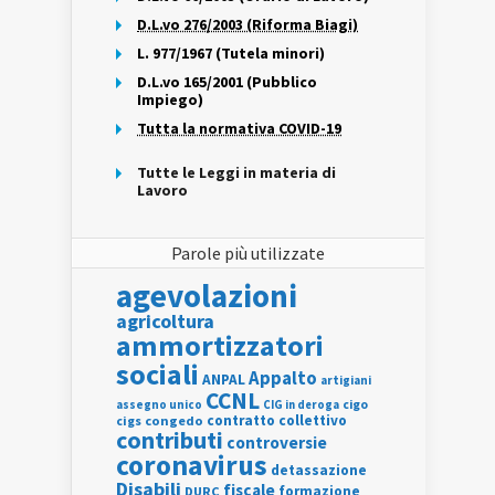
D.L.vo 276/2003 (Riforma Biagi)
L. 977/1967 (Tutela minori)
D.L.vo 165/2001 (Pubblico
Impiego)
Tutta la normativa COVID-19
Tutte le Leggi in materia di
Lavoro
Parole più utilizzate
agevolazioni
agricoltura
ammortizzatori
sociali
Appalto
ANPAL
artigiani
CCNL
assegno unico
cigo
CIG in deroga
contratto collettivo
cigs
congedo
contributi
controversie
coronavirus
detassazione
Disabili
fiscale
formazione
DURC