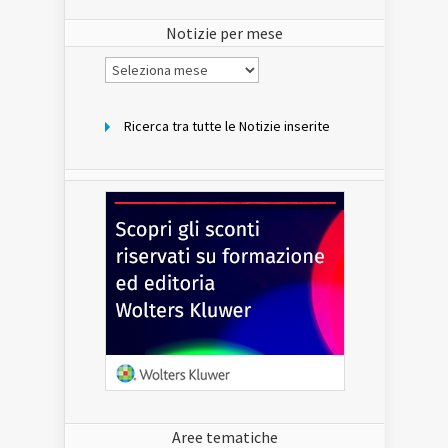
sito
Notizie per mese
Notizie
per
mese
Ricerca tra tutte le Notizie inserite
Aree tematiche