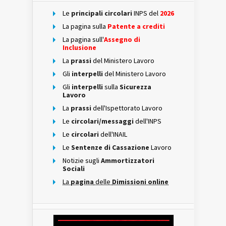
Le
principali circolari
INPS del
2026
La pagina sulla
Patente a crediti
La pagina sull'
Assegno di
Inclusione
La
prassi
del Ministero Lavoro
Gli
interpelli
del Ministero Lavoro
Gli
interpelli
sulla
Sicurezza
Lavoro
La
prassi
dell'Ispettorato Lavoro
Le
circolari/messaggi
dell'INPS
Le
circolari
dell'INAIL
Le
Sentenze di Cassazione
Lavoro
Notizie sugli
Ammortizzatori
Sociali
La
pagina
delle
Dimissioni online