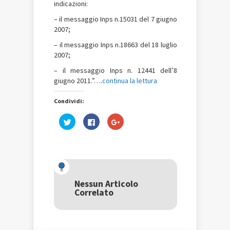
indicazioni:
– il messaggio Inps n.15031 del 7 giugno
2007;
– il messaggio Inps n.18663 del 18 luglio
2007;
– il messaggio Inps n. 12441 dell’8
giugno 2011.”….
continua la lettura
Condividi:
Fai
Fai
Fai
clic
clic
clic
qui
per
qui
per
condividere
per
condividere
su
condividere
su
Facebook
su
Twitter
(Si
Google+
(Si
apre
(Si
apre
in
apre
in
una
in
una
nuova
una
Nessun Articolo
nuova
finestra)
nuova
Correlato
finestra)
finestra)