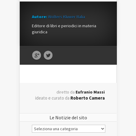
Autore:
Wolters Kluwer Italia
Editore di libri e periodici in materia
giuridica
diretto da
Eufranio Massi
ideato e curato da
Roberto Camera
Le Notizie del sito
Le
Notizie
del