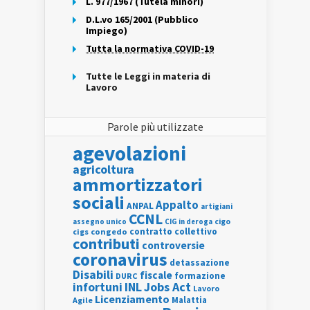
L. 977/1967 (Tutela minori)
D.L.vo 165/2001 (Pubblico
Impiego)
Tutta la normativa COVID-19
Tutte le Leggi in materia di
Lavoro
Parole più utilizzate
agevolazioni
agricoltura
ammortizzatori
sociali
Appalto
ANPAL
artigiani
CCNL
assegno unico
cigo
CIG in deroga
contratto collettivo
cigs
congedo
contributi
controversie
coronavirus
detassazione
Disabili
fiscale
formazione
DURC
INL
Jobs Act
infortuni
Lavoro
Licenziamento
Agile
Malattia