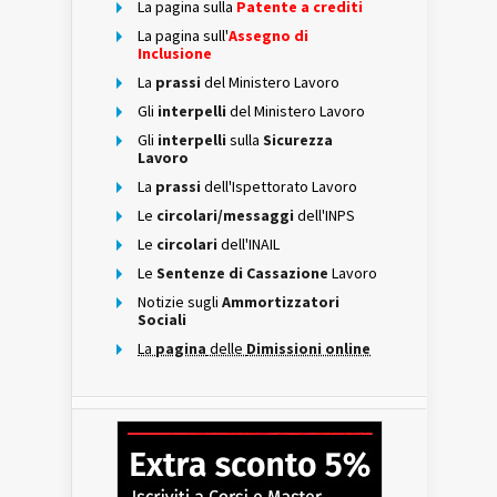
La pagina sulla
Patente a crediti
La pagina sull'
Assegno di
Inclusione
La
prassi
del Ministero Lavoro
Gli
interpelli
del Ministero Lavoro
Gli
interpelli
sulla
Sicurezza
Lavoro
La
prassi
dell'Ispettorato Lavoro
Le
circolari/messaggi
dell'INPS
Le
circolari
dell'INAIL
Le
Sentenze di Cassazione
Lavoro
Notizie sugli
Ammortizzatori
Sociali
La
pagina
delle
Dimissioni online