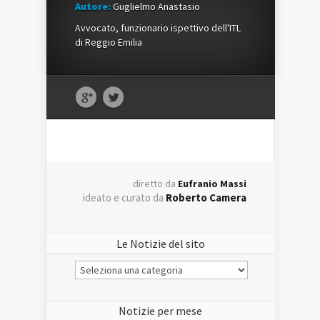
Autore:
Guglielmo Anastasio
Avvocato, funzionario ispettivo dell'ITL
di Reggio Emilia
diretto da
Eufranio Massi
ideato e curato da
Roberto Camera
Le Notizie del sito
Le
Notizie
del
sito
Notizie per mese