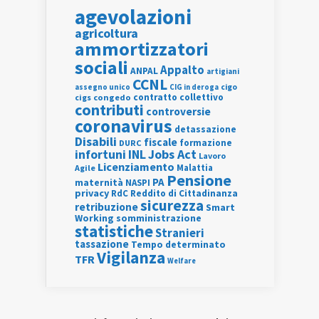
agevolazioni
agricoltura
ammortizzatori
sociali
Appalto
ANPAL
artigiani
CCNL
assegno unico
cigo
CIG in deroga
contratto collettivo
cigs
congedo
contributi
controversie
coronavirus
detassazione
Disabili
fiscale
formazione
DURC
INL
Jobs Act
infortuni
Lavoro
Licenziamento
Agile
Malattia
Pensione
PA
maternità
NASPI
privacy
RdC
Reddito di Cittadinanza
sicurezza
retribuzione
Smart
Working
somministrazione
statistiche
Stranieri
tassazione
Tempo determinato
Vigilanza
TFR
Welfare