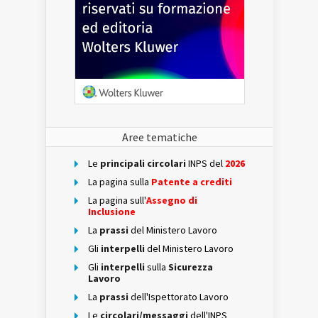
Aree tematiche
Le
principali circolari
INPS del
2026
La pagina sulla
Patente a crediti
La pagina sull'
Assegno di
Inclusione
La
prassi
del Ministero Lavoro
Gli
interpelli
del Ministero Lavoro
Gli
interpelli
sulla
Sicurezza
Lavoro
La
prassi
dell'Ispettorato Lavoro
Le
circolari/messaggi
dell'INPS