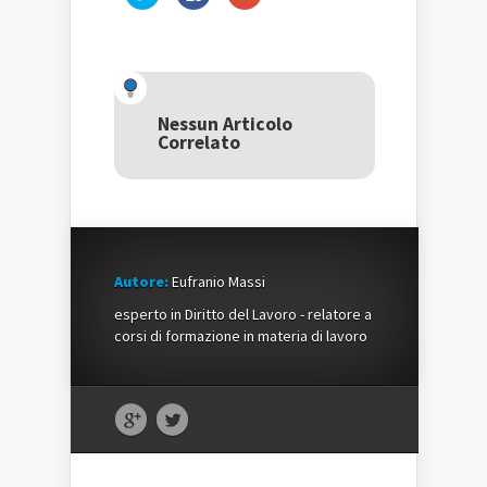
clic
clic
clic
qui
per
qui
per
condividere
per
condividere
su
condividere
su
Facebook
su
Twitter
(Si
Google+
(Si
apre
(Si
apre
in
apre
in
una
in
una
nuova
una
Nessun Articolo
nuova
finestra)
nuova
Correlato
finestra)
finestra)
Autore:
Eufranio Massi
esperto in Diritto del Lavoro - relatore a
corsi di formazione in materia di lavoro