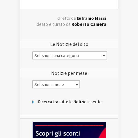
diretto da
Eufranio Massi
ideato e curato da
Roberto Camera
Le Notizie del sito
Le
Notizie
del
sito
Notizie per mese
Notizie
per
mese
Ricerca tra tutte le Notizie inserite