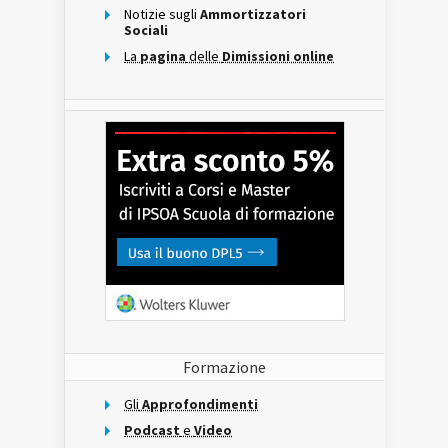
Notizie sugli
Ammortizzatori
Sociali
La
pagina
delle
Dimissioni online
Formazione
Gli
Approfondimenti
Podcast
e
Video