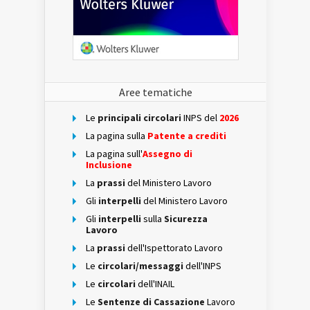
Aree tematiche
Le
principali circolari
INPS del
2026
La pagina sulla
Patente a crediti
La pagina sull'
Assegno di
Inclusione
La
prassi
del Ministero Lavoro
Gli
interpelli
del Ministero Lavoro
Gli
interpelli
sulla
Sicurezza
Lavoro
La
prassi
dell'Ispettorato Lavoro
Le
circolari/messaggi
dell'INPS
Le
circolari
dell'INAIL
Le
Sentenze di Cassazione
Lavoro