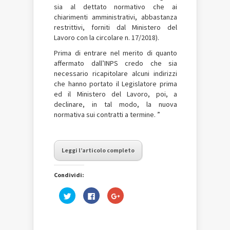
sia al dettato normativo che ai
chiarimenti amministrativi, abbastanza
restrittivi, forniti dal Ministero del
Lavoro con la circolare n. 17/2018).
Prima di entrare nel merito di quanto
affermato dall’INPS credo che sia
necessario ricapitolare alcuni indirizzi
che hanno portato il Legislatore prima
ed il Ministero del Lavoro, poi, a
declinare, in tal modo, la nuova
normativa sui contratti a termine. ”
Leggi l’articolo completo
Condividi:
Fai
Fai
Fai
clic
clic
clic
qui
per
qui
per
condividere
per
condividere
su
condividere
su
Facebook
su