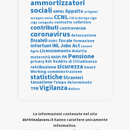
ammortizzatori
sociali
Appalto
ANPAL
artigiani
CCNL
assegno unico
cigo
CIG in deroga
contratto collettivo
cigs
congedo
contributi
controversie
coronavirus
detassazione
Disabili
fiscale
formazione
DURC
INL
Jobs Act
infortuni
Lavoro
Licenziamento
Agile
Malattia
Pensione
PA
maternità
NASPI
privacy
RdC
Reddito di Cittadinanza
sicurezza
retribuzione
Smart
Working
somministrazione
statistiche
Stranieri
tassazione
Tempo determinato
Vigilanza
TFR
Welfare
Le informazioni contenute nel sito
dottrinalavoro.it
hanno carattere unicamente
informativo.