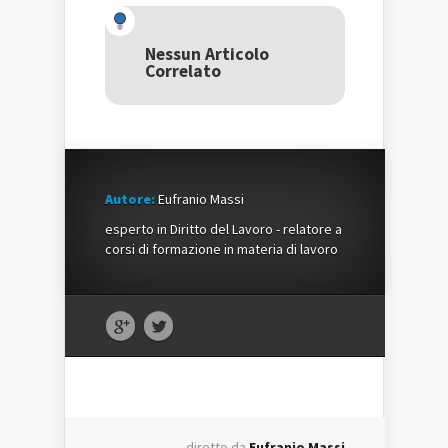
Twitter
(Si
Google+
(Si
apre
(Si
apre
in
apre
in
una
in
una
nuova
una
Nessun Articolo
nuova
finestra)
nuova
Correlato
finestra)
finestra)
Autore:
Eufranio Massi
esperto in Diritto del Lavoro - relatore a
corsi di formazione in materia di lavoro
diretto da
Eufranio Massi