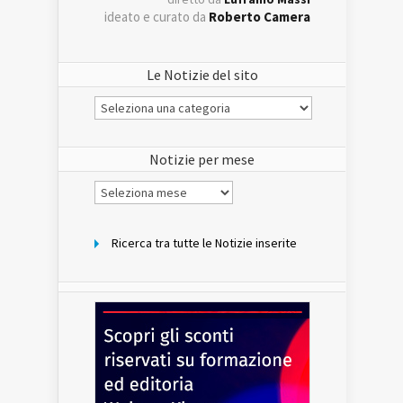
ideato e curato da
Roberto Camera
Le Notizie del sito
Le
Notizie
del
sito
Notizie per mese
Notizie
per
mese
Ricerca tra tutte le Notizie inserite