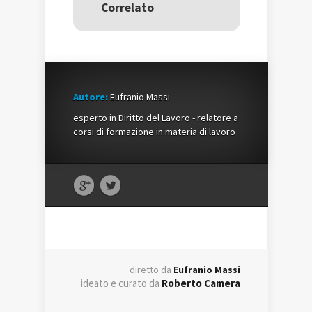
nuova
finestra)
nuova
Correlato
finestra)
finestra)
Autore:
Eufranio Massi
esperto in Diritto del Lavoro - relatore a
corsi di formazione in materia di lavoro
diretto da
Eufranio Massi
ideato e curato da
Roberto Camera