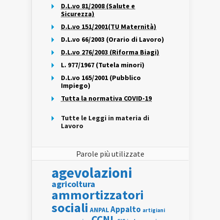
D.L.vo 81/2008 (Salute e
Sicurezza)
D.L.vo 151/2001(TU Maternità)
D.L.vo 66/2003 (Orario di Lavoro)
D.L.vo 276/2003 (Riforma Biagi)
L. 977/1967 (Tutela minori)
D.L.vo 165/2001 (Pubblico
Impiego)
Tutta la normativa COVID-19
Tutte le Leggi in materia di
Lavoro
Parole più utilizzate
agevolazioni
agricoltura
ammortizzatori
sociali
Appalto
ANPAL
artigiani
CCNL