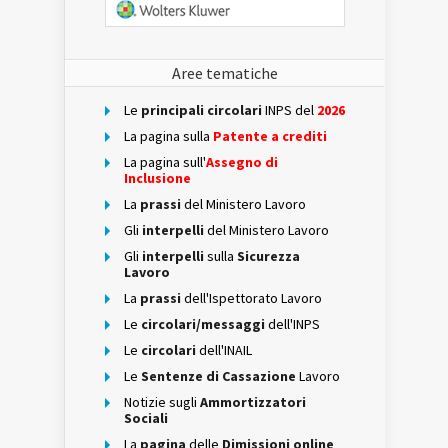
Aree tematiche
Le
principali circolari
INPS del
2026
La pagina sulla
Patente a crediti
La pagina sull'
Assegno di
Inclusione
La
prassi
del Ministero Lavoro
Gli
interpelli
del Ministero Lavoro
Gli
interpelli
sulla
Sicurezza
Lavoro
La
prassi
dell'Ispettorato Lavoro
Le
circolari/messaggi
dell'INPS
Le
circolari
dell'INAIL
Le
Sentenze di Cassazione
Lavoro
Notizie sugli
Ammortizzatori
Sociali
La
pagina
delle
Dimissioni online