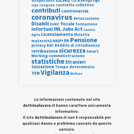
assegno unico
cigo
CIG in deroga
contratto collettivo
cigs
congedo
contributi
controversie
coronavirus
detassazione
Disabili
fiscale
formazione
DURC
INL
Jobs Act
infortuni
Lavoro
Licenziamento
Agile
Malattia
Pensione
PA
maternità
NASPI
privacy
RdC
Reddito di Cittadinanza
sicurezza
retribuzione
Smart
Working
somministrazione
statistiche
Stranieri
tassazione
Tempo determinato
Vigilanza
TFR
Welfare
Le informazioni contenute nel sito
dottrinalavoro.it
hanno carattere unicamente
informativo.
Il sito
dottrinalavoro.it
non è responsabile per
qualsiasi danno o problema causato da questo
servizio.