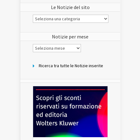
Le Notizie del sito
Le
Notizie
del
sito
Notizie per mese
Notizie
per
mese
Ricerca tra tutte le Notizie inserite