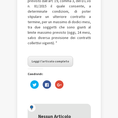
previsto dall’art. 19, comma 3, del D.L.vo
n. 81/2015 il quale consente, a
determinate condizioni, di poter
stipulare un ulteriore contratto a
termine, per un massimo di dodici mesi,
tra due soggetti che sono giunti al
limite massimo previsto (oggi, 24 mesi,
salvo diversa previsione dei contratti
collettivi vigenti). ”
Leggi l’articolo completo
Condividi:
Fai
Fai
Fai
clic
clic
clic
qui
per
qui
per
condividere
per
condividere
su
condividere
su
Facebook
su
Twitter
(Si
Google+
(Si
apre
(Si
apre
in
apre
in
una
in
una
nuova
una
Nessun Articolo