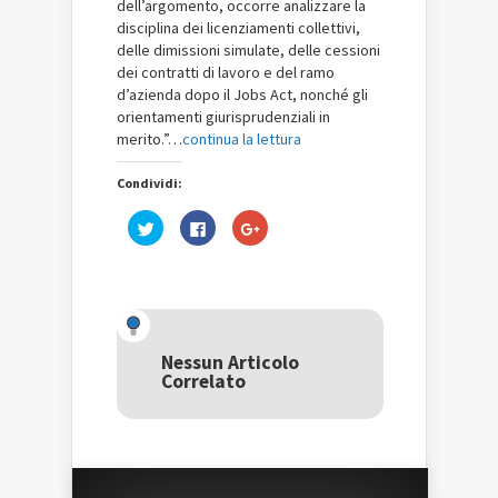
dell
’
argomento, occorre analizzare la
disciplina
dei licenziamenti collettivi,
delle dimissioni simulate, delle cessioni
dei contratti di lavoro e del
ramo
d
’
azienda dopo il Jobs Act, nonché gli
orientamenti giurisprudenziali in
merito.”…
continua la lettura
Condividi:
Fai
Fai
Fai
clic
clic
clic
qui
per
qui
per
condividere
per
condividere
su
condividere
su
Facebook
su
Twitter
(Si
Google+
(Si
apre
(Si
apre
in
apre
in
una
in
una
nuova
una
Nessun Articolo
nuova
finestra)
nuova
Correlato
finestra)
finestra)