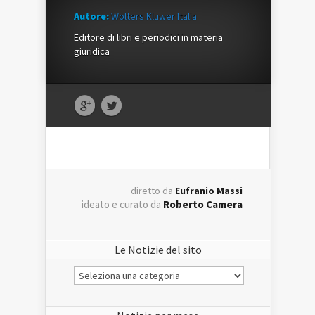
Autore:
Wolters Kluwer Italia
Editore di libri e periodici in materia
giuridica
diretto da
Eufranio Massi
ideato e curato da
Roberto Camera
Le Notizie del sito
Le
Notizie
del
sito