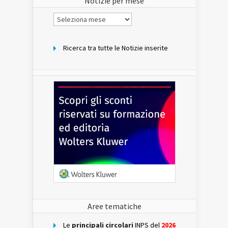
Notizie per mese
Notizie
per
mese
Ricerca tra tutte le Notizie inserite
Aree tematiche
Le
principali circolari
INPS del
2026