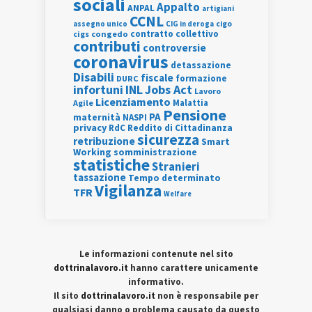
sociali
Appalto
ANPAL
artigiani
CCNL
assegno unico
cigo
CIG in deroga
contratto collettivo
cigs
congedo
contributi
controversie
coronavirus
detassazione
Disabili
fiscale
formazione
DURC
INL
Jobs Act
infortuni
Lavoro
Licenziamento
Agile
Malattia
Pensione
PA
maternità
NASPI
privacy
RdC
Reddito di Cittadinanza
sicurezza
retribuzione
Smart
Working
somministrazione
statistiche
Stranieri
tassazione
Tempo determinato
Vigilanza
TFR
Welfare
Le informazioni contenute nel sito
dottrinalavoro.it
hanno carattere unicamente
informativo.
Il sito
dottrinalavoro.it
non è responsabile per
qualsiasi danno o problema causato da questo