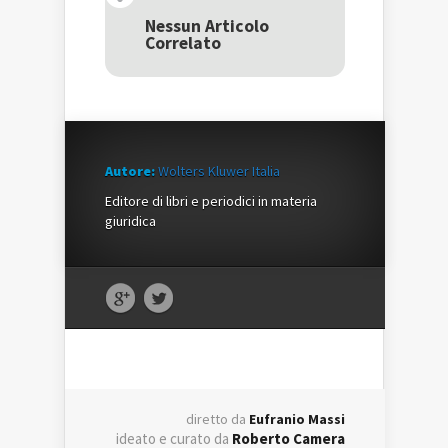
in
una
in
una
nuova
una
Nessun Articolo
nuova
finestra)
nuova
Correlato
finestra)
finestra)
Autore:
Wolters Kluwer Italia
Editore di libri e periodici in materia
giuridica
diretto da
Eufranio Massi
ideato e curato da
Roberto Camera