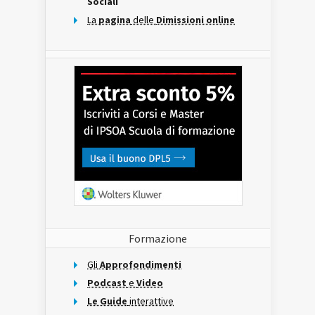
Sociali
La
pagina
delle
Dimissioni online
Formazione
Gli
Approfondimenti
Podcast
e
Video
Le Guide
interattive