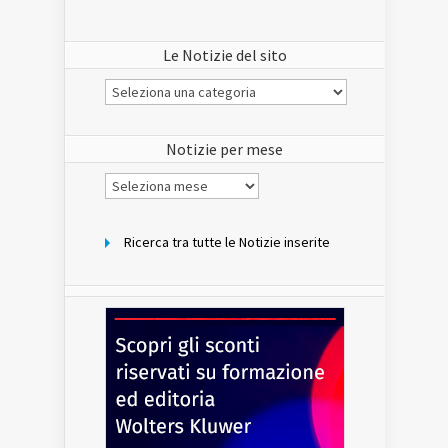
Le Notizie del sito
Le
Notizie
del
sito
Notizie per mese
Notizie
per
mese
Ricerca tra tutte le Notizie inserite