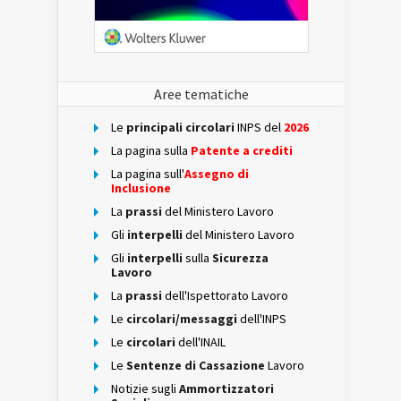
Aree tematiche
Le
principali circolari
INPS del
2026
La pagina sulla
Patente a crediti
La pagina sull'
Assegno di
Inclusione
La
prassi
del Ministero Lavoro
Gli
interpelli
del Ministero Lavoro
Gli
interpelli
sulla
Sicurezza
Lavoro
La
prassi
dell'Ispettorato Lavoro
Le
circolari/messaggi
dell'INPS
Le
circolari
dell'INAIL
Le
Sentenze di Cassazione
Lavoro
Notizie sugli
Ammortizzatori