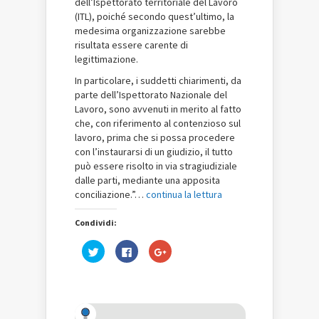
dell’Ispettorato territoriale del Lavoro
(ITL), poiché secondo quest’ultimo, la
medesima organizzazione sarebbe
risultata essere carente di
legittimazione.
In particolare, i suddetti chiarimenti, da
parte dell’Ispettorato Nazionale del
Lavoro, sono avvenuti in merito al fatto
che, con riferimento al contenzioso sul
lavoro, prima che si possa procedere
con l’instaurarsi di un giudizio, il tutto
può essere risolto in via stragiudiziale
dalle parti, mediante una apposita
conciliazione.”…
continua la lettura
Condividi:
Fai
Fai
Fai
clic
clic
clic
qui
per
qui
per
condividere
per
condividere
su
condividere
su
Facebook
su
Twitter
(Si
Google+
(Si
apre
(Si
apre
in
apre