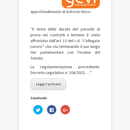
approfondimento di
Eufranio Massi
“Il tema della durata del periodo di
prova nei contratti a termine è stato
affrontato dall’art. 13 del c.d. “Collegato
Lavoro” che sta terminando il suo lungo
iter parlamentare con l’esame del
Senato.
La regolamentazione precedente:
Decreto Legislativo n. 104/2022. …”
Leggi l’articolo
Condividi:
Fai
Fai
Fai
clic
clic
clic
qui
per
qui
per
condividere
per
condividere
su
condividere
su
Facebook
su
Twitter
(Si
Google+