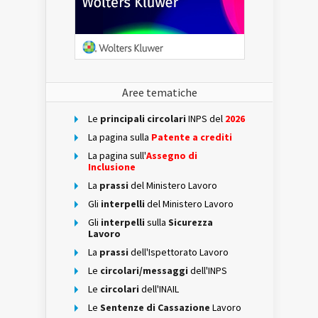
Aree tematiche
Le
principali circolari
INPS del
2026
La pagina sulla
Patente a crediti
La pagina sull'
Assegno di
Inclusione
La
prassi
del Ministero Lavoro
Gli
interpelli
del Ministero Lavoro
Gli
interpelli
sulla
Sicurezza
Lavoro
La
prassi
dell'Ispettorato Lavoro
Le
circolari/messaggi
dell'INPS
Le
circolari
dell'INAIL
Le
Sentenze di Cassazione
Lavoro