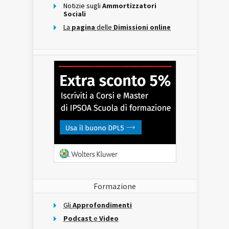
Notizie sugli
Ammortizzatori
Sociali
La
pagina
delle
Dimissioni online
Formazione
Gli
Approfondimenti
Podcast
e
Video