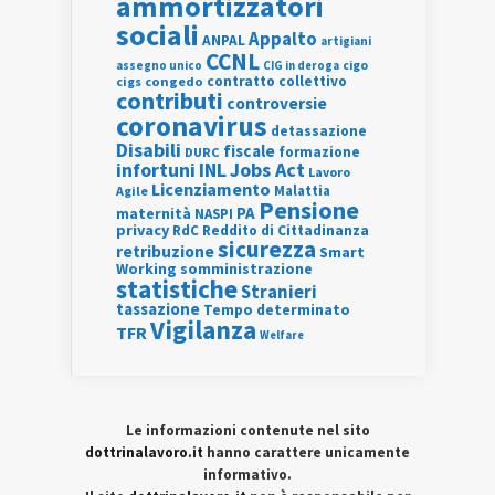
ammortizzatori
sociali
Appalto
ANPAL
artigiani
CCNL
assegno unico
cigo
CIG in deroga
contratto collettivo
cigs
congedo
contributi
controversie
coronavirus
detassazione
Disabili
fiscale
formazione
DURC
INL
Jobs Act
infortuni
Lavoro
Licenziamento
Agile
Malattia
Pensione
PA
maternità
NASPI
privacy
RdC
Reddito di Cittadinanza
sicurezza
retribuzione
Smart
Working
somministrazione
statistiche
Stranieri
tassazione
Tempo determinato
Vigilanza
TFR
Welfare
Le informazioni contenute nel sito
dottrinalavoro.it
hanno carattere unicamente
informativo.