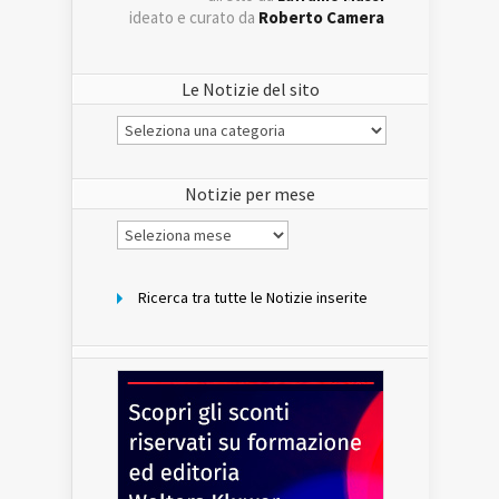
ideato e curato da
Roberto Camera
Le Notizie del sito
Le
Notizie
del
sito
Notizie per mese
Notizie
per
mese
Ricerca tra tutte le Notizie inserite