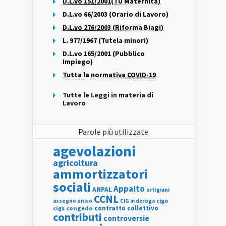
D.L.vo 151/2001(TU Maternità)
D.L.vo 66/2003 (Orario di Lavoro)
D.L.vo 276/2003 (Riforma Biagi)
L. 977/1967 (Tutela minori)
D.L.vo 165/2001 (Pubblico
Impiego)
Tutta la normativa COVID-19
Tutte le Leggi in materia di
Lavoro
Parole più utilizzate
agevolazioni
agricoltura
ammortizzatori
sociali
Appalto
ANPAL
artigiani
CCNL
assegno unico
cigo
CIG in deroga
contratto collettivo
cigs
congedo
contributi
controversie