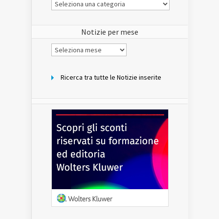
Le
Notizie
del
sito
Notizie per mese
Notizie
per
mese
Ricerca tra tutte le Notizie inserite