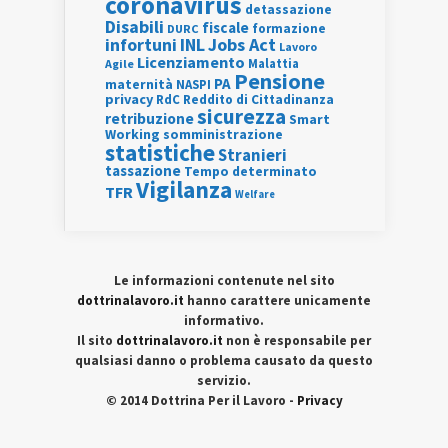
coronavirus
detassazione
Disabili
fiscale
formazione
DURC
INL
Jobs Act
infortuni
Lavoro
Licenziamento
Agile
Malattia
Pensione
PA
maternità
NASPI
privacy
RdC
Reddito di Cittadinanza
sicurezza
retribuzione
Smart
Working
somministrazione
statistiche
Stranieri
tassazione
Tempo determinato
Vigilanza
TFR
Welfare
Le informazioni contenute nel sito
dottrinalavoro.it
hanno carattere unicamente
informativo.
Il sito
dottrinalavoro.it
non è responsabile per
qualsiasi danno o problema causato da questo
servizio.
© 2014 Dottrina Per il Lavoro -
Privacy