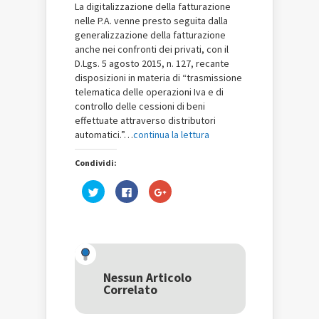
La digitalizzazione della fatturazione
nelle P.A. venne presto seguita dalla
generalizzazione della fatturazione
anche nei confronti dei privati, con il
D.Lgs. 5 agosto 2015, n. 127, recante
disposizioni in materia di “trasmissione
telematica delle operazioni Iva e di
controllo delle cessioni di beni
effettuate attraverso distributori
automatici.”…
continua la lettura
Condividi:
Fai
Fai
Fai
clic
clic
clic
qui
per
qui
per
condividere
per
condividere
su
condividere
su
Facebook
su
Twitter
(Si
Google+
(Si
apre
(Si
apre
in
apre
in
una
in
una
nuova
una
Nessun Articolo
nuova
finestra)
nuova
Correlato
finestra)
finestra)