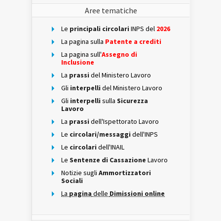
Aree tematiche
Le
principali circolari
INPS del
2026
La pagina sulla
Patente a crediti
La pagina sull'
Assegno di
Inclusione
La
prassi
del Ministero Lavoro
Gli
interpelli
del Ministero Lavoro
Gli
interpelli
sulla
Sicurezza
Lavoro
La
prassi
dell'Ispettorato Lavoro
Le
circolari/messaggi
dell'INPS
Le
circolari
dell'INAIL
Le
Sentenze di Cassazione
Lavoro
Notizie sugli
Ammortizzatori
Sociali
La
pagina
delle
Dimissioni online