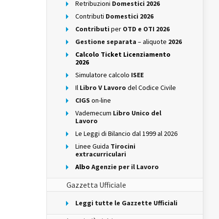
Retribuzioni
Domestici 2026
Contributi
Domestici 2026
Contributi
per
OTD e OTI 2026
Gestione separata
– aliquote
2026
Calcolo Ticket Licenziamento
2026
Simulatore calcolo
ISEE
Il
Libro V Lavoro
del Codice Civile
CIGS
on-line
Vademecum
Libro Unico del
Lavoro
Le Leggi di Bilancio dal 1999 al 2026
Linee Guida
Tirocini
extracurriculari
Albo
Agenzie per il Lavoro
Gazzetta Ufficiale
Leggi tutte le Gazzette Ufficiali