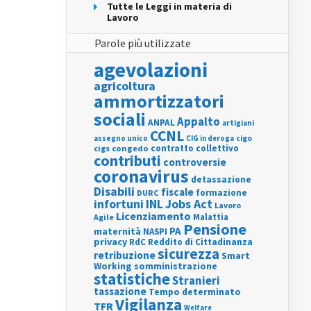
Tutte le Leggi in materia di
Lavoro
Parole più utilizzate
agevolazioni
agricoltura
ammortizzatori
sociali
Appalto
ANPAL
artigiani
CCNL
assegno unico
cigo
CIG in deroga
contratto collettivo
cigs
congedo
contributi
controversie
coronavirus
detassazione
Disabili
fiscale
formazione
DURC
INL
Jobs Act
infortuni
Lavoro
Licenziamento
Agile
Malattia
Pensione
PA
maternità
NASPI
privacy
RdC
Reddito di Cittadinanza
sicurezza
retribuzione
Smart
Working
somministrazione
statistiche
Stranieri
tassazione
Tempo determinato
Vigilanza
TFR
Welfare