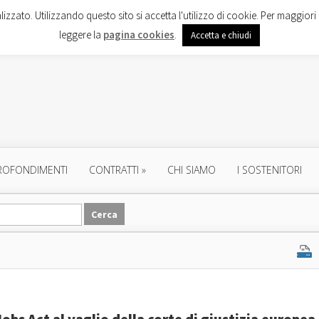
lizzato. Utilizzando questo sito si accetta l'utilizzo di cookie. Per maggiori 
leggere la
pagina cookies
.
Accetta e chiudi
ROFONDIMENTI
CONTRATTI
»
CHI SIAMO
I SOSTENITORI
 Jobs Act al vaglio della corte di giustizia europea