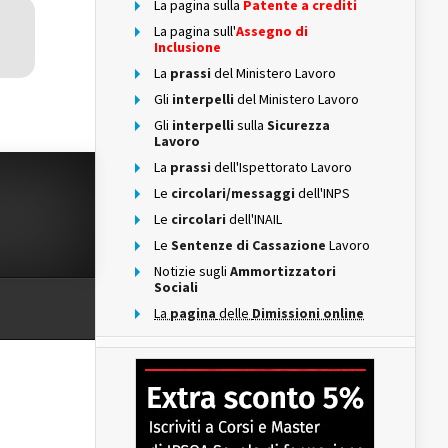
La pagina sulla
Patente a crediti
La pagina sull'
Assegno di
Inclusione
La
prassi
del Ministero Lavoro
Gli
interpelli
del Ministero Lavoro
Gli
interpelli
sulla
Sicurezza
Lavoro
La
prassi
dell'Ispettorato Lavoro
Le
circolari/messaggi
dell'INPS
Le
circolari
dell'INAIL
Le
Sentenze di Cassazione
Lavoro
Notizie sugli
Ammortizzatori
Sociali
La
pagina
delle
Dimissioni online