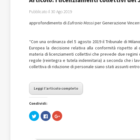
Pubblicato il 30 Ago 2019
approfondimento di
Eufranio Massi
per Generazione Vince
“Con una ordinanza del 5 agosto 2019 il Tribunale di Milano
Europea la decisione relativa alla conformità rispetto al di
materia di licenziamenti collettivi che prevede due regimi di
regole (reintegra e tutela indennitaria) a seconda che i lav
collettiva di riduzione di personale siano stati assunti entro
Leggi l’articolo completo
Condividi:
Fai
Fai
Fai
clic
clic
clic
qui
per
qui
per
condividere
per
condividere
su
condividere
su
Facebook
su
Twitter
(Si
Google+