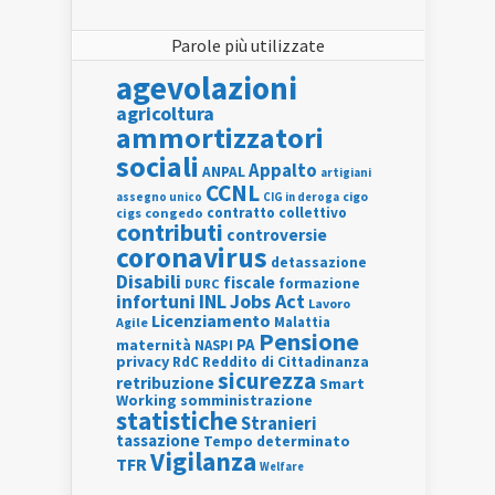
Parole più utilizzate
agevolazioni
agricoltura
ammortizzatori
sociali
Appalto
ANPAL
artigiani
CCNL
assegno unico
cigo
CIG in deroga
contratto collettivo
cigs
congedo
contributi
controversie
coronavirus
detassazione
Disabili
fiscale
formazione
DURC
INL
Jobs Act
infortuni
Lavoro
Licenziamento
Agile
Malattia
Pensione
PA
maternità
NASPI
privacy
RdC
Reddito di Cittadinanza
sicurezza
retribuzione
Smart
Working
somministrazione
statistiche
Stranieri
tassazione
Tempo determinato
Vigilanza
TFR
Welfare