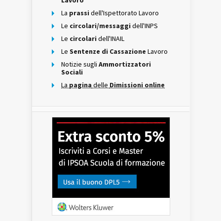
Lavoro
La
prassi
dell'Ispettorato Lavoro
Le
circolari/messaggi
dell'INPS
Le
circolari
dell'INAIL
Le
Sentenze di Cassazione
Lavoro
Notizie sugli
Ammortizzatori
Sociali
La
pagina
delle
Dimissioni online