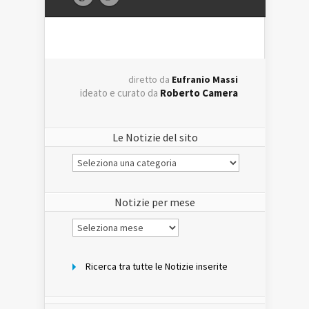
diretto da
Eufranio Massi
ideato e curato da
Roberto Camera
Le Notizie del sito
Le
Notizie
del
sito
Notizie per mese
Notizie
per
mese
Ricerca tra tutte le Notizie inserite